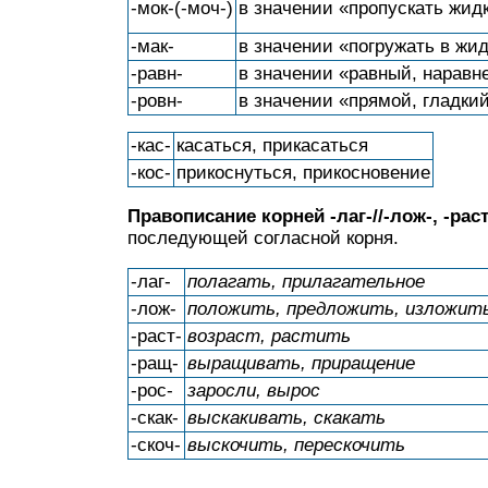
-мок-(-моч-)
в значении «пропускать жид
-мак-
в значении «погружать в жи
-равн-
в значении «равный, наравн
-ровн-
в значении «прямой, гладки
-кас-
касаться, прикасаться
-кос-
прикоснуться, прикосновение
Правописание корней -лаг-//-лож-, -раст-/
последующей согласной корня.
-лаг-
полагать, прилагательное
-лож-
положить, предложить, изложит
-раст-
возраст, растить
-ращ-
выращивать, приращение
-рос-
заросли, вырос
-скак-
выскакивать, скакать
-скоч-
выскочить, перескочить