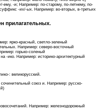
ему, -и; Например: по-старому, по-летнему, по-
суффикс -их/-ых. Например: во-вторых, в-третьих
ен прилагательных.
мер: ярко-красный, светло-зеленый
тельных. Например: северо-восточный
пример: горько-соленый
 на -ико. Например: историко-архитектурный
ико-: великорусский.
 сочинительный союз и. Например: русско-
ий)
ловосочетаний. Например: железнодорожный