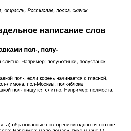
, отрасль, Ростислав, полог, скачок.
здельное написание слов
авками пол-, полу-
я слитно. Например: полуботинки, полустанок.
вкой пол-, если корень начинается с гласной,
пол-лимона, пол-Москвы, пол-яблока
авкой пол- пишутся слитно. Например: полмоста,
: а) образованные повторением одного и того же
лов; Например: мало-помалу, тихо-мирно б)