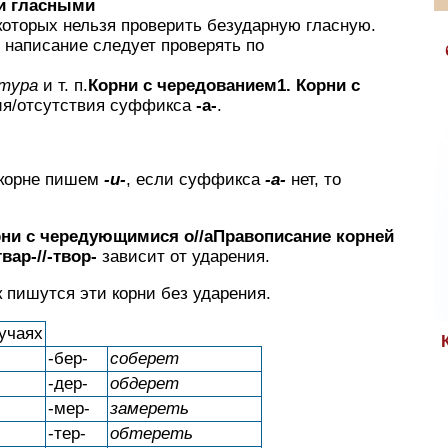
и гласными
 которых нельзя проверить безударную гласную.
х написание следует проверять по
атура
и т. п.
Корни с чередованием
1. Корни с
ия/отсутствия суффикса
-а-
.
в корне пишем
-и-
, если суффикса
-а-
нет, то
рни с чередующимися о//а
Правописание корней
-твар-//-твор-
зависит от ударения.
 пишутся эти корни без ударения.
учаях
-бер-
соберет
-дер-
обдерет
-мер-
замереть
-тер-
обтереть