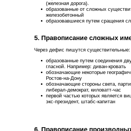
(железная дорога).
образованные от сложных существи
железобетонный
образовавшиеся путем сращения сл
5. Правописание сложных им
Через дефис пишутся существительные:
образованные путем соединения дв
гласной. Например: диван-кровать
обозначающие некоторые географиче
Ростов-на-Дону
обозначающие стороны света, парти
либерал-демократ, киловатт-час
первой частью которых является виц
экс-президент, штабс-капитан
6. Правописание производных