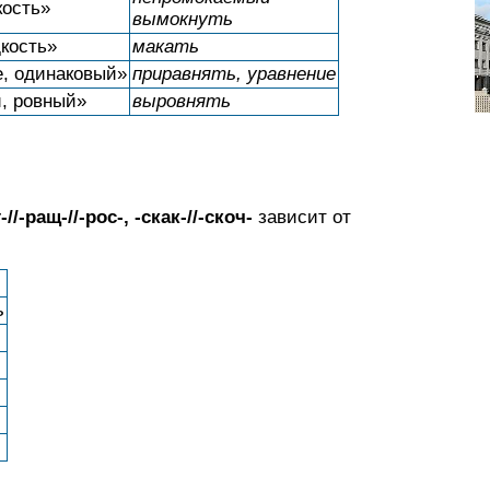
кость»
вымокнуть
дкость»
макать
е, одинаковый»
приравнять, уравнение
й, ровный»
выровнять
/-ращ-//-рос-, -скак-//-скоч-
зависит от
ь