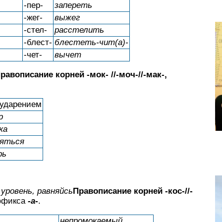
-пер-
запереть
-жег-
выжег
-стел-
расстелить
-блест-
блестеть-чит(а)-
-чет-
вычет
равописание корней -мок- //-моч-//-мак-,
 ударением
р
ка
няться
рь
 уровень, равняйсь
Правописание корней -кос-//-
уффикса
-а-
.
непромокаемый