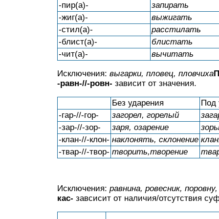
-пир(а)-
запирать
-жиг(а)-
выжигать
-стил(а)-
расстилать
-блист(а)-
блистать
-чит(а)-
вычитать
Исключения:
выгарки, пловец, пловчиха
П
-равн-//-ровн-
зависит от значения.
Без ударения
Под
-гар-//-гор-
загорел, горелый
зага
-зар-//-зор-
заря, озарение
зорь
-клан-//-клон-
наклонять, склонение
кла
-твар-//-твор-
творить,творение
тва
Исключения:
равнина, ровесник, поровну,
кас-
завсисит от наличия/отсутствия с