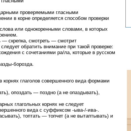
и гласными
ударными проверяемыми гласными
ении в корне определяется способом проверки
слова или однокоренными словами, в которых
рением.
ь — скрепка, смотреть — смотрит
 следует обратить внимание при такой проверке:
хождения с сочетаниями ра/ла, которые в русском
разды-борозда.
 в корнях глаголов совершенного вида формами
ать), опоздать — поздно (а не опаздывать),
арных глагольных корнях не следует
вершенного вида с суффиксом -ыва-/-ива-.
сывать), топтать — топчет (а не вытаптывать) и