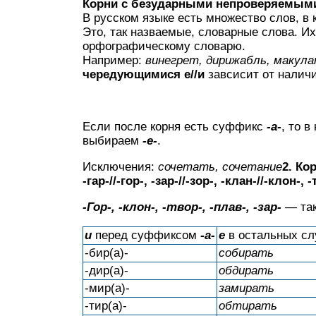
Корни с безударными непроверяемым
В русском языке есть множество слов, в
Это, так назваемые, словарные слова. И
орфографическому словарю.
Например:
винегрет, дирижабль, макул
чередующимися е//и
завсисит от налич
Если после корня есть суффикс
-а-
, то 
выбираем
-е-
.
Исключения:
сочетать, сочетание
2. Ко
-гар-//-гор-, -зар-//-зор-, -клан-//-клон-, 
-Гор-, -клон-, -твор-, -плав-, -зар-
— так
и
перед суффиксом
-а-
е
в остальных сл
-бир(а)-
собирать
-дир(а)-
обдирать
-мир(а)-
замирать
-тир(а)-
обтирать