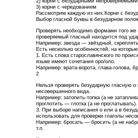
2) корни с безударными непроверяемым
3) корни с чередованием
Рассмотрим каждую из них.Корни с без
Выбор гласной буквы в безударном полож
Проверять необходимо формами того же 
проверяемый гласный находится под уда
Например: звезда — звёздный, скреплят
Есть несколько особенностей, на которые
1. Есть слова старославянского по проис
языке имеют сочетания оро/оло.
Например: врата-ворота, глава-голова, б
2
Нельзя проверять безударную гласную о
несовершенного вида.
Например: затопить-топка (а не затаплив
проглотить — глотка (а не проглатывать).
3. При выборе написания о или а в безуд
использовать для проверки глаголы несо
Например: бросать — бросить (а не набра
т.п.