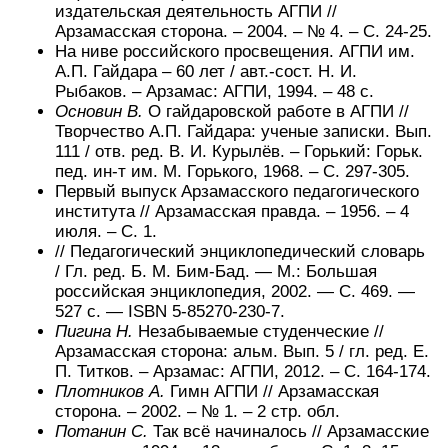
издательская деятельность АГПИ //
Арзамасская сторона. – 2004. – № 4. – С. 24-25.
На ниве российского просвещения. АГПИ им.
А.П. Гайдара – 60 лет / авт.-сост. Н. И.
Рыбаков. – Арзамас: АГПИ, 1994. – 48 с.
Основин В.
О гайдаровской работе в АГПИ //
Творчество А.П. Гайдара: ученые записки. Вып.
111 / отв. ред. В. И. Курылёв. – Горький: Горьк.
пед. ин-т им. М. Горького, 1968. – С. 297-305.
Первый выпуск Арзамасского педагогического
института // Арзамасская правда. – 1956. – 4
июля. – С. 1.
// Педагогический энциклопедический словарь
/ Гл. ред. Б. М. Бим-Бад. —
М.
: Большая
российская энциклопедия, 2002. — С. 469. —
527 с. — ISBN 5-85270-230-7.
Пигина Н.
Незабываемые студенческие //
Арзамасская сторона: альм. Вып. 5 / гл. ред. Е.
П. Титков. – Арзамас: АГПИ, 2012. – С. 164-174.
Плотников А.
Гимн АГПИ // Арзамасская
сторона. – 2002. – № 1. – 2 стр. обл.
Потанин С.
Так всё начиналось // Арзамасские