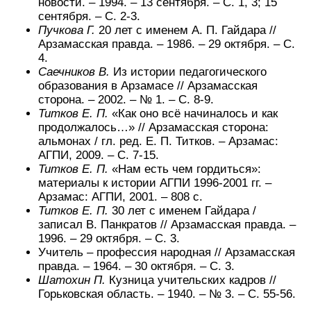
новости. – 1994. – 13 сентября. – С. 1, 3; 15
сентября. – С. 2-3.
Пучкова Г.
20 лет с именем А. П. Гайдара //
Арзамасская правда. – 1986. – 29 октября. – С.
4.
Саечников В.
Из истории педагогического
образования в Арзамасе // Арзамасская
сторона. – 2002. – № 1. – С. 8-9.
Титков Е. П.
«Как оно всё начиналось и как
продолжалось…» // Арзамасская сторона:
альмонах / гл. ред. Е. П. Титков. – Арзамас:
АГПИ, 2009. – С. 7-15.
Титков Е. П.
«Нам есть чем гордиться»:
материалы к истории АГПИ 1996-2001 гг. –
Арзамас: АГПИ, 2001. – 808 с.
Титков Е. П.
30 лет с именем Гайдара /
записал В. Панкратов // Арзамасская правда. –
1996. – 29 октября. – С. 3.
Учитель – профессия народная // Арзамасская
правда. – 1964. – 30 октября. – С. 3.
Шатохин П.
Кузница учительских кадров //
Горьковская область. – 1940. – № 3. – С. 55-56.