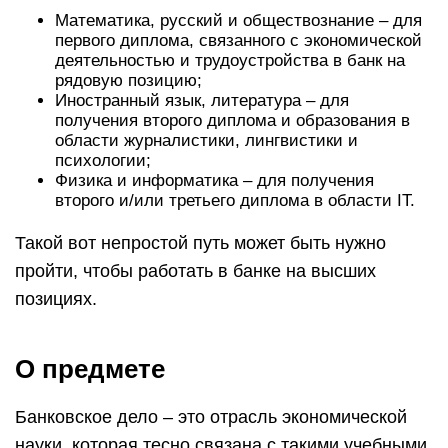
О предмете
Банковское дело – это отрасль экономической
науки, которая тесно связана с такими учебными
дисциплинами, как макроэкономика,
микроэкономика, инвестиции и финансы.
Учебный онлайн курс подготавливает студентов
к работе в области инвестиционных,
сберегательных, кредитных услуг. Наши
преподаватели обучают студентов операциям по
обмене валюты, работе с ценными бумагами,
учету и контролю банковских процессов по
привлечению и распределению денежных
средств. Получив образование выпускники будут
уметь анализировать статистические данные,