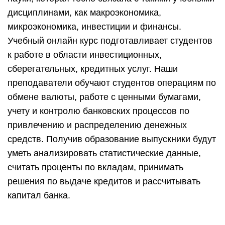
считать проценты по вкладам, принимать
решения по выдаче кредитов и рассчитывать
капитал банка.
Кто такой банкир и как им стать
Банкир – это финансовый управленец,
представитель высшего административного
звена, который не работает напрямую с
клиентами и не выполняет конкретные
банковские операции, как рядовой работник, а
занимается прогнозированием, планированием,
проведением глубокого всестороннего анализа
деятельности банка, состояния экономики
(региональной, национальной, зарубежной) и пр.