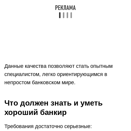
отразится на экономике страны.
Специалист должен уметь планировать
деятельность банка; оценивать, какие
банковские продукты востребованы, теряют
актуальность, не востребованы; отслеживать
динамику процентной ставки по вкладам,
кредитам, ипотеке в сопоставлении с
предложениями других банков и положением
на мировом рынке.
Опытный банкир с целью увеличения
доходности банка может заняться
инвестированием в крупные объекты, а также
выступать партнером на обоюдовыгодных
условиях (например, пониженная ставка по
ипотеке при покупке квартиры у определенного
застройщика).