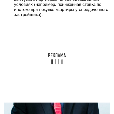
Качества банкира при этом должны быть
соответствующие:
целеустремленность;
дальновидность;
предприимчивость;
стрессоустойчивость;
коммуникабельность;
умение рисковать;
ответственность.
Умения и личностные качества
Претендента на должность банковского
работника оценивают не только по его
образованию, квалификации и