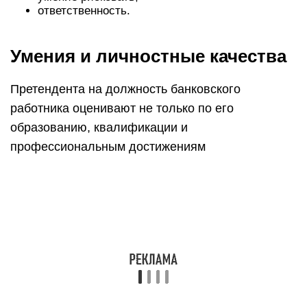
пунктуален, ответственен и, само собой,
компетентен в сфере финансов и экономики
Что еще важно для такого специалиста? Ему
необходимо обладать навыком быстрого и
точного ведения математических расчетов.
Кроме того, он должен вежливо и доходчиво
разъяснять клиентам непонятные моменты
Кроме всего перечисленного, банковскому
работнику нужно владеть:
знанием персонального компьютера и
принципов работы оргтехники;
коммуникативными навыками;
хорошо поставленной дикцией;
азами конфликтологии.