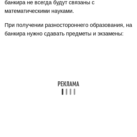
банкира не всегда будут связаны с
математическими науками.
При получении разностороннего образования, на
банкира нужно сдавать предметы и экзамены:
Математика, русский и обществознание – для
первого диплома, связанного с экономической
деятельностью и трудоустройства в банк на
рядовую позицию;
Иностранный язык, литература – для
получения второго диплома и образования в
области журналистики, лингвистики и
психологии;
Физика и информатика – для получения
второго и/или третьего диплома в области IT.
Такой вот непростой путь может быть нужно
пройти, чтобы работать в банке на высших
позициях.