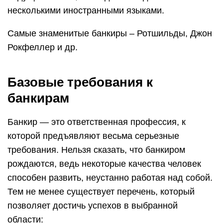
рождаются, ведь некоторые качества человек
способен развить, неустанно работая над собой.
Тем не менее существует перечень, который
позволяет достичь успехов в выбранной
области:
обучаемость;
внимательность;
усидчивость;
готовность внимательно следить за
меняющимися бизнес-системами и регулярно
повышать квалификацию при возникновении
необходимости;
коммуникабельность;
четкость при исполнении обязанностей;
оперативность;
инициативность;
объективность, основывающаяся на
тщательном анализе получаемых данных
готовность и желание заниматься
самообразованием.