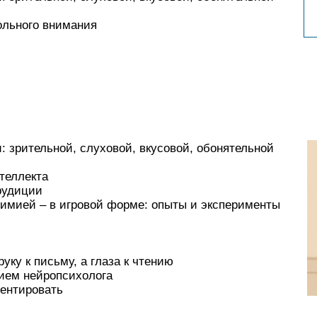
ольного внимания
: зрительной, слуховой, вкусовой, обонятельной
теллекта
рудиции
химией – в игровой форме: опыты и эксперименты
руку к письму, а глаза к чтению
тием нейропсихолога
ментировать