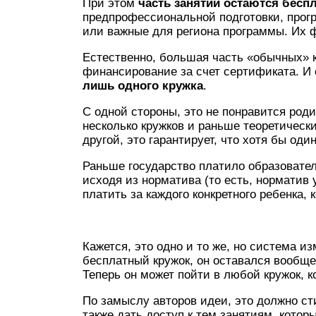
При этом
часть занятий остаются бес
предпрофессиональной подготовки, прог
или важные для региона программы. Их 
Естественно, большая часть «обычных» кр
финансирование за счет сертификата. И
лишь одного кружка
.
С одной стороны, это не понравится род
несколько кружков и раньше теоретическ
другой, это гарантирует, что хотя бы оди
Раньше государство платило образовате
исходя из норматива (то есть, норматив 
платить за каждого конкретного ребенка,
Кажется, это одно и то же, но система и
бесплатный кружок, он оставался вообще
Теперь он может пойти в любой кружок, 
По замыслу авторов идеи, это должно ст
также дать доступ к тем занятиям, кото