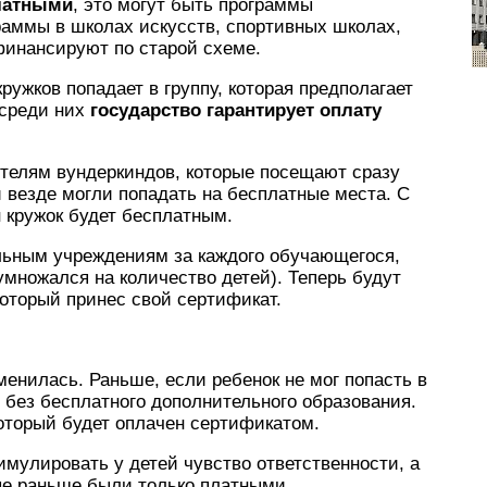
платными
, это могут быть программы
раммы в школах искусств, спортивных школах,
финансируют по старой схеме.
ужков попадает в группу, которая предполагает
 среди них
государство гарантирует оплату
ителям вундеркиндов, которые посещают сразу
и везде могли попадать на бесплатные места. С
н кружок будет бесплатным.
льным учреждениям за каждого обучающегося,
умножался на количество детей). Теперь будут
 который принес свой сертификат.
зменилась. Раньше, если ребенок не мог попасть в
 без бесплатного дополнительного образования.
который будет оплачен сертификатом.
имулировать у детей чувство ответственности, а
рые раньше были только платными.