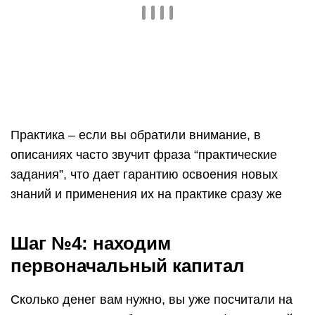
Шаг №4: находим
первоначальный капитал
Сколько денег вам нужно, вы уже посчитали на
этапе составления бизнес-плана и финансовой
модели. И перед тем, как искать деньги,
подумайте, можно ли на чем-то сэкономить.
Например:
выберите помещение чуть меньше и дешевле
вместо огромного и дорогого;
купите производственное оборудование, уже
бывшее в употреблении: главное, чтобы оно
было рабочее;
откажитесь от дорогих аксессуаров для офиса
или точки продаж — на первых этапах это
бессмысленные траты;
нанимайте фрилансеров, а не специалистов в
штат — первые обходятся дешевле.