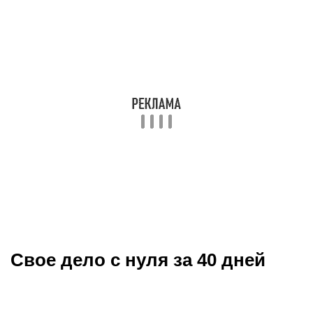
Свое дело с нуля за 40 дней
Аяз Шабутдинов расскажет о
девятнадцатилетней Кристине Перес, участнице
бизнес-шоу «Стартаперы», открывшей под его
руководством студию растяжки с нуля за 40 дней
и получившей первую прибыль. В этом видео
Аяз, пройдется по всем шагам, предпринятым
Кристиной, психологических и практических. В
записи пойдет речь о силе принятого решения,
мотивации, выборе идеи, грамотном анализе
рынка, этических принципах, составлении
финансового плана, поиске инвестиций,