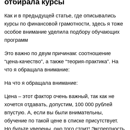
Цена – этот фактор очень важный, так как не
хочется отдавать, допустим, 100 000 рублей
впустую. А, если вы были внимательны,
обучение по такой цене в списке присутствует.
Но будьте уверены, оно того стоит! Экспертность
авторов – есть такая поговорка: “когда слепой
ведет слепого, оба упадут”. Когда теоретик учит
практика, ничего не выйдет. Эксперты во всех
перечисленных курсах начинали с нуля и
достигли больших успехов и опыта в своем
бизнесе, чем и собираются поделиться. Отзывы
уже обученных людей – это тоже важный фактор
выбора курсов. Не сомневайтесь, все программы
обучения могут порадовать результатами
учеников