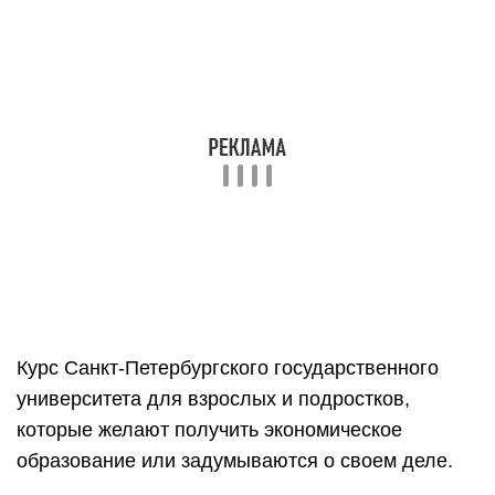
Курс Санкт-Петербургского государственного
университета для взрослых и подростков,
которые желают получить экономическое
образование или задумываются о своем деле.
После обучения — получите полное
представление об основах бизнеса,
познакомитесь с теоретическими подходами,
терминологией и типологизацией в данной
сфере.
Длительность – 10 недель.
«Бизнес класс» от Google и Сбербанка
Сайт — media.business-class.pro/social-proof.
Бесплатная образовательная программа от