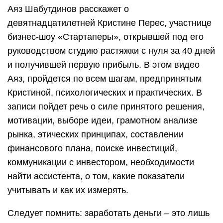
коммуникации с инвестором, необходимости
найти ассистента, о том, какие показатели
учитывать и как их измерять.
Следует помнить: заработать деньги – это лишь
первый шаг на пути к успеху. Многие, получив
прибыль, расслабляются, считая, что все уже
схвачено и налаженный механизм будет
работать сам по себе, принося деньги. Но самая
сложная часть пути впереди – выдержать нажим
конкурентов, подстраиваться под изменяющиеся
вкусы потребителей, пережить кризисы, не
допустить разлада среди сотрудников, пресекать
воровство, постоянно поддерживать интерес к
продукту, уметь отражать атаки
недоброжелателей. Бизнес – это постоянное
самосовершенствование, изучение теории,