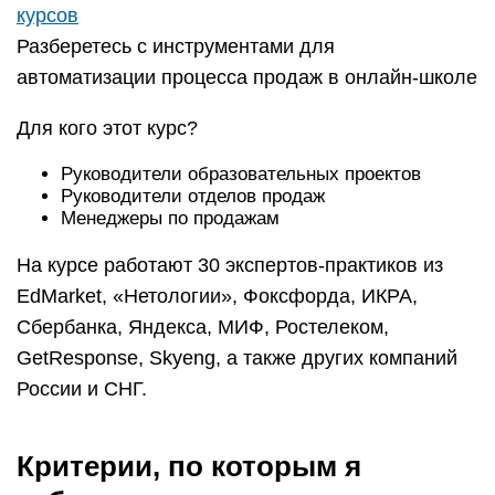
GetResponse, Skyeng, а также других компаний
России и СНГ.
Критерии, по которым я
отбирала курсы
Как и в предыдущей статье, где описывались
курсы по финансовой грамотности, здесь я тоже
особое внимание уделила подбору обучающих
программ
Это важно по двум причинам: соотношение
“цена-качество”, а также “теория-практика”. На
что я обращала внимание:
На что я обращала внимание: