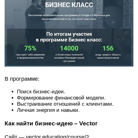
Выстраивание отношений с клиентами.
Личная энергия и навыки.
Как найти бизнес-идею – Vector
Сайт — vector.education/course/2.
В курсе 10 уроков и 6 заданий, на прохождение
которых потребуется один месяц. Он будет
полезен тем, кто думает о запуске своего дела, и
тем, кто хочет вывести на новый уровень уже
существующий проект.
В программе:
Что должен знать городской предприниматель,
чтобы его бизнес стал успешным.
Поиск уникальной и полезной идеи.
Создание истории о своем проекте.