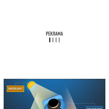
Существует много различных способов
освещения сцены или персонажа, и
трехточечное освещение это самая основа, но,
тем не менее, это все равно отличная техника и
знать ее просто необходимо, для того, чтобы
получить классные шоты.
Соотношение ключевого и заполняющего
источников света – это баланс между
интенсивностью различных видов света, которые
формируют общий контраст. Если ключевой свет
яркий, а заполняющий тусклый и слабый, в
результате получится слишком большой
контраст, и мы получим эффект полуденного
дневного света. Если уровень освещения всех
источников света более менее одинаковый,
результат будет обратным и сцена будет