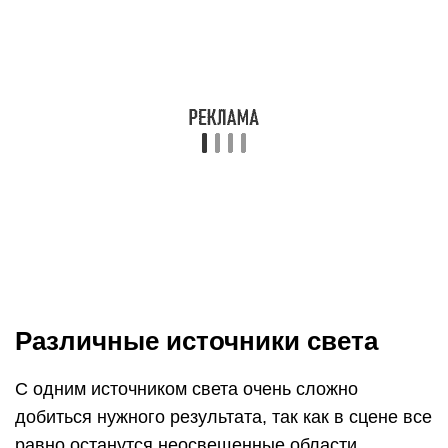
Различные источники света
С одним источником света очень сложно
добиться нужного результата, так как в сцене все
равно останутся неосвещенные области.
Традиционно используют
three point
lighting
(трехточечную схему освещения):
Key
light
(главный свет (ключевой)) в качестве
основного освещения,
Fill Light
(заполняющий