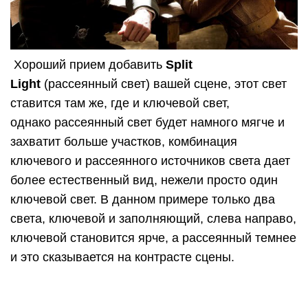
Обычный прием – послойное освещение, когда
идет переход от темного к светлому и обратно от
темного к светлому. Это отделяет ключевые
элементы от фона, но также позволяет видеть
детали вдалеке. На следующем рендере видно
как добавочный фоновый свет отделяет
передний план от фона. На рендере справа
включены тени для фонового света, так как это