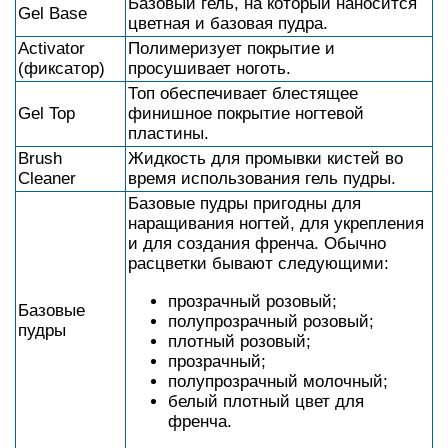
Базовый гель, на который наносится
Gel Base
цветная и базовая пудра.
Activator
Полимеризует покрытие и
(фиксатор)
просушивает ноготь.
Топ обеспечивает блестящее
Gel Top
финишное покрытие ногтевой
пластины.
Brush
Жидкость для промывки кистей во
Cleaner
время использования гель пудры.
Базовые пудры пригодны для
наращивания ногтей, для укрепления
и для создания френча. Обычно
расцветки бывают следующими:
прозрачный розовый;
Базовые
полупрозрачный розовый;
пудры
плотный розовый;
прозрачный;
полупрозрачный молочный;
белый плотный цвет для
френча.