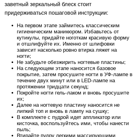
заветный зеркальный блеск стоит
придерживаться пошаговой инструкции:
На первом этапе займитесь классическим
гигиеническим маникюром. Избавьтесь от
кутикулы, придайте ноготкам красивую форму
и отшлифуйте их. Именно от шлифовки
зависит насколько ровно втирка ляжет на
ногти;
Не забудьте обезжирить ногтевые пластины;
На следующем этапе наносится базовое
покрытие, затем просушите ногти в УФ-лампе в
течение двух минут или в LED-лампе на
протяжении тридцати секунд;
Покройте ногти гель-лаком и вновь просушите
их;
Далее на ногтевую пластину наносится не
липкий топ и вновь в лампу на сушку;
В комплекте с пудрой идет аппликатор или
кисточка, воспользуйтесь ими, чтобы нанести
пыль;
Втирайте пудру легкими массирующими