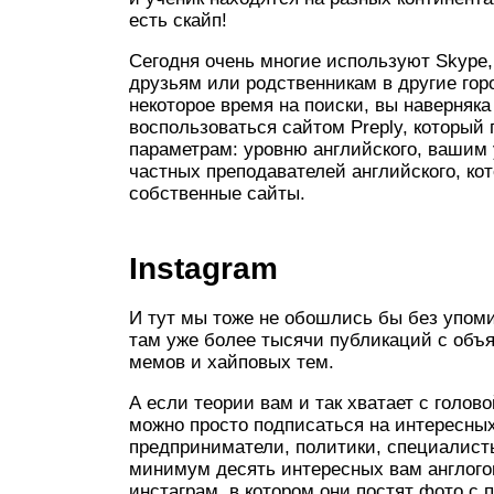
есть скайп!
Сегодня очень многие используют Skype,
друзьям или родственникам в другие горо
некоторое время на поиски, вы наверняк
воспользоваться сайтом Preply, который
параметрам: уровню английского, вашим у
частных преподавателей английского, ко
собственные сайты.
Instagram
И тут мы тоже не обошлись бы без упоми
там уже более тысячи публикаций с объ
мемов и хайповых тем.
А если теории вам и так хватает с голов
можно просто подписаться на интересных
предприниматели, политики, специалисты
минимум десять интересных вам англогов
инстаграм, в котором они постят фото с 