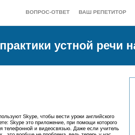
ВОПРОС-ОТВЕТ
ВАШ РЕПЕТИТОР
 практики устной речи 
ользуют Skype, чтобы вести уроки английского
аете: Skype это приложение, при помощи которого
я телефонной и видеосвязью. Даже если учитель
х, это вообще не проблема, ведь теперь у нас