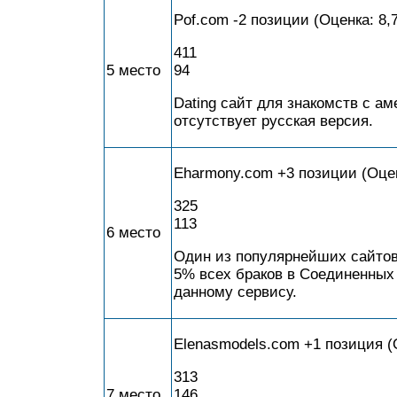
Pof.com -2 позиции (Оценка: 8,7
411
5 место
94
Dating сайт для знакомств с а
отсутствует русская версия.
Eharmony.com +3 позиции (Оценк
325
113
6 место
Один из популярнейших сайтов
5% всех браков в Соединенных
данному сервису.
Elenasmodels.com +1 позиция (О
313
7 место
146