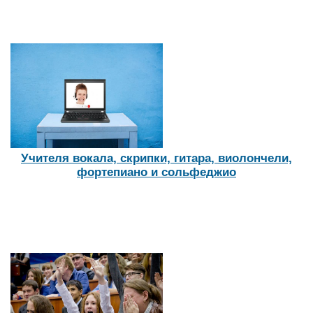
Учителя вокала, скрипки, гитара, виолончели,
фортепиано и сольфеджио