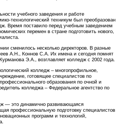
ьности учебного заведения и работе
имико-технологический техникум был преобразован
едж. Время поставило перед учебным заведением
номических перемен в стране подготовить нового,
иалиста.
нии сменилось несколько директоров. В разные
еев А.Н., Коннов С.А. Их имена и сегодня помнят
Курманова Э.А., возглавляет колледж с 2002 года.
нологический колледж – многопрофильное,
чреждение, готовящее специалистов по
профессионального образования по очной и
редитель колледжа – Федеральное агентство по
едж — это динамично развивающаяся
ющая профессиональную подготовку специалистов
нновационных программ и технологий,
а.