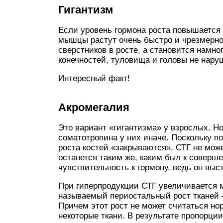
Гигантизм
Если уровень гормона роста повышается 
мышцы растут очень быстро и чрезмерно.
сверстников в росте, а становится намн
конечностей, туловища и головы не нару
Интересный факт!
Акромегалия
Это вариант «гигантизма» у взрослых. Н
соматотропина у них иначе. Поскольку по
роста костей «закрываются», СТГ не може
останется таким же, каким был к соверш
чувствительность к гормону, ведь он выс
При гиперпродукции СТГ увеличивается м
называемый периостальный рост тканей –
Причем этот рост не может считаться но
некоторые ткани. В результате пропорци