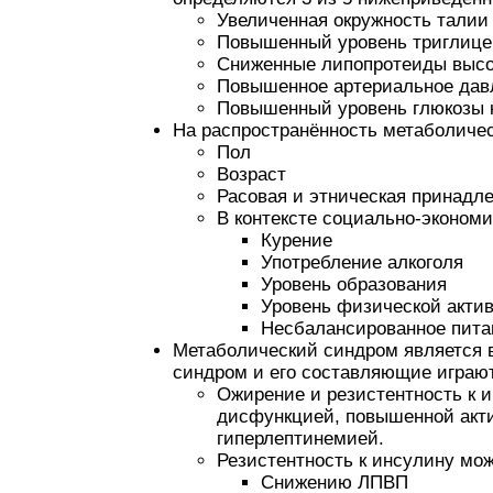
Увеличенная окружность талии
Повышенный уровень триглице
Сниженные липопротеиды высо
Повышенное артериальное дав
Повышенный уровень глюкозы 
На распространённость метаболиче
Пол
Возраст
Расовая и этническая принадл
В контексте социально-экономи
Курение
Употребление алкоголя
Уровень образования
Уровень физической акти
Несбалансированное пита
Метаболический синдром является
синдром и его составляющие играю
Ожирение и резистентность к 
дисфункцией, повышенной акт
гиперлептинемией.
Резистентность к инсулину мо
Снижению ЛПВП