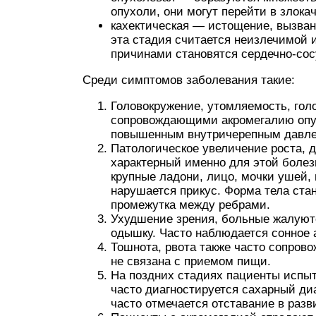
опухоли, они могут перейти в злок
кахектическая — истощение, вызва
эта стадия считается неизлечимой 
причинами становятся сердечно-сос
Среди симптомов заболевания такие:
Головокружение, утомляемость, гол
сопровождающими акромегалию опу
повышенным внутричерепным давл
Патологическое увеличение роста, 
характерный именно для этой болез
крупные ладони, лицо, мочки ушей,
нарушается прикус. Форма тела ста
промежутка между ребрами.
Ухудшение зрения, больные жалуют
одышку. Часто наблюдается сонное 
Тошнота, рвота также часто сопров
не связана с приемом пищи.
На поздних стадиях пациенты испы
часто диагностируется сахарный ди
часто отмечается отставание в раз