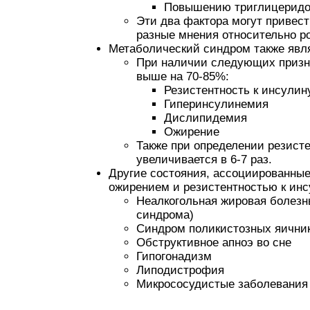
Повышению триглицерид
Эти два фактора могут привес
разные мнения относительно р
Метаболический синдром также явл
При наличии следующих призна
выше на 70-85%:
Резистентность к инсулин
Гиперинсулинемия
Дислипидемия
Ожирение
Также при определении резисте
увеличивается в 6-7 раз.
Другие состояния, ассоциированные
ожирением и резистентностью к инс
Неалкогольная жировая болезн
синдрома)
Синдром поликистозных яични
Обструктивное апноэ во сне
Гипогонадизм
Липодистрофия
Микрососудистые заболевания