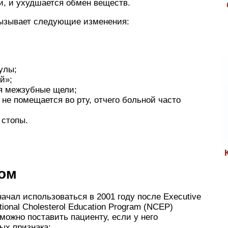
и, и ухудшается обмен веществ.
вызывает следующие изменения:
улы;
й»;
ся межзубные щели;
не помещается во рту, отчего больной часто
 стопы.
ом
ачал использоваться в 2001 году после Executive
ational Cholesterol Education Program (NCEP)
можно поставить пациенту, если у него
ых признака: