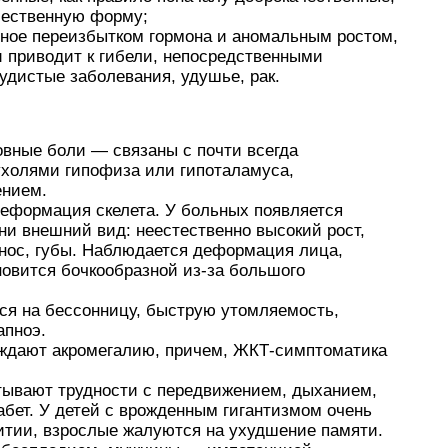
ачественную форму;
нное переизбытком гормона и аномальным ростом,
и приводит к гибели, непосредственными
удистые заболевания, удушье, рак.
овные боли — связаны с почти всегда
холями гипофиза или гипоталамуса,
ением.
деформация скелета. У больных появляется
ни внешний вид: неестественно высокий рост,
 нос, губы. Наблюдается деформация лица,
новится бочкообразной из-за большого
ся на бессонницу, быструю утомляемость,
апноэ.
ождают акромегалию, причем, ЖКТ-симптоматика
тывают трудности с передвижением, дыханием,
абет. У детей с врожденным гигантизмом очень
витии, взрослые жалуются на ухудшение памяти.