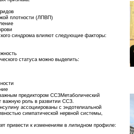
ридов
кой плотности (ЛПВП)
ление
крови
ского синдрома влияют следующие факторы:
ежность
ческого статуса можно выделить:
вности
ние
 важным предиктором ССЗМетаболический
т важную роль в развитии ССЗ.
инсулину ассоциированы с эндотелиальной
ивностью симпатической нервной системы,
жет привести к изменениям в липидном профиле: