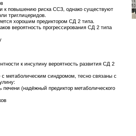
ов
ти к повышению риска ССЗ, однако существуют
оли триглицеридов.
яется хорошим предиктором СД 2 типа.
ков вероятность прогрессирования СД 2 типа
у
нтности к инсулину вероятность развития СД 2
 с метаболическим синдромом, тесно связаны с
улину:
ь печени (надёжный предиктор метаболического
ков