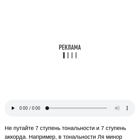
Упражнения
Упражнение № 1
Строить септаккорды от белых клавиш. В
идеале, это нужно научиться делать с закрытыми
глазами – наша цель дать руке привыкнуть к
этим позициям.