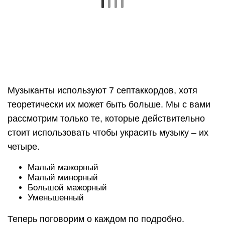
Малый мажорный
Малый минорный
Большой мажорный
Уменьшенный
Теперь поговорим о каждом по подробно.
Малый мажорный
Такое название аккорд получил потому, что его
фонизм мажорный, а крайние звуки образуют
малую септиму. Звучит он вот так:
Этот аккорд получить очень просто – нужно
построить мажорное трезвучие и от звука,
который лежит в вершине аккорда, построить