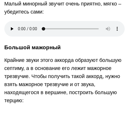
Фонизм такого аккорда мажорный, светлый,
прозрачный:
Уменьшенный септаккорд
Уменьшенный септаккорд получить проще всего
– строим уменьшенное трезвучие и к вершине
добавляем малую терцию:
Звучит такой аккорд напряженно, тревожно: