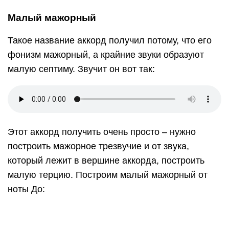
малую терцию. Построим малый мажорный от
ноты До:
Малый минорный
Этот аккорд имеет минорный фонизм, а крайние
звуки образуют малую септиму. Чтобы получить
этот аккорд, нужно взять минорное трезвучие и
от его вершины построить малую терцию:
Малый минорный звучит очень приятно, мягко –
убедитесь сами:
Большой мажорный