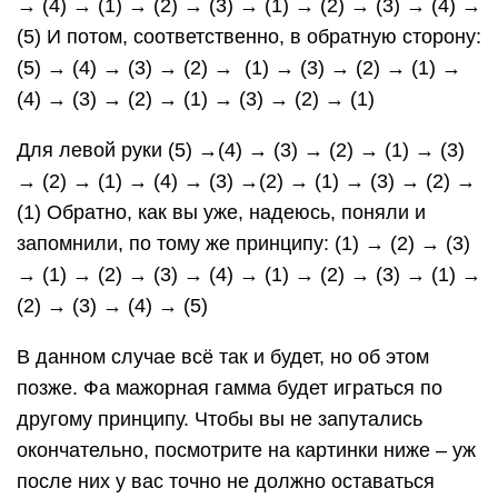
→ (4) → (1) → (2) → (3) → (1) → (2) → (3) → (4) →
(5) И потом, соответственно, в обратную сторону:
(5) → (4) → (3) → (2) → (1) → (3) → (2) → (1) →
(4) → (3) → (2) → (1) → (3) → (2) → (1)
Для левой руки (5) →(4) → (3) → (2) → (1) → (3)
→ (2) → (1) → (4) → (3) →(2) → (1) → (3) → (2) →
(1) Обратно, как вы уже, надеюсь, поняли и
запомнили, по тому же принципу: (1) → (2) → (3)
→ (1) → (2) → (3) → (4) → (1) → (2) → (3) → (1) →
(2) → (3) → (4) → (5)
В данном случае всё так и будет, но об этом
позже. Фа мажорная гамма будет играться по
другому принципу. Чтобы вы не запутались
окончательно, посмотрите на картинки ниже – уж
после них у вас точно не должно оставаться