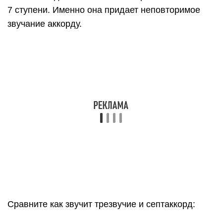
Давайте построим минорное трезвучие от ноты
Ми и попробуем добавить 7 ступень – ноту Ре:
Тоже самое проделаем с аккордом До мажор –
добавим 7 ступень: