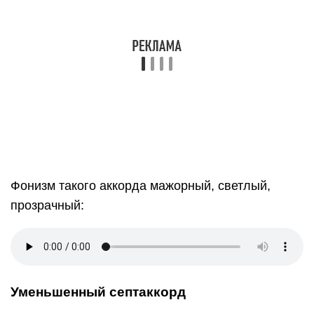
Итак, мы познакомились с четырьмя
септаккордами:
Существуют и другие септаккорды, но мы их не
рассматриваем потому, что их звучание более
терпкое, и чтобы применять их на практике,
нужен опыт.
Умение строить септаккорды – отличный навык,
но это только половина дела. Сами по себе они
не имеют особой ценности
Умение употреблять такие аккорды в контексте
произведения – гораздо более важно и ценно,
ведь они звучат фирмово и придают особый вкус
вашей импровизации