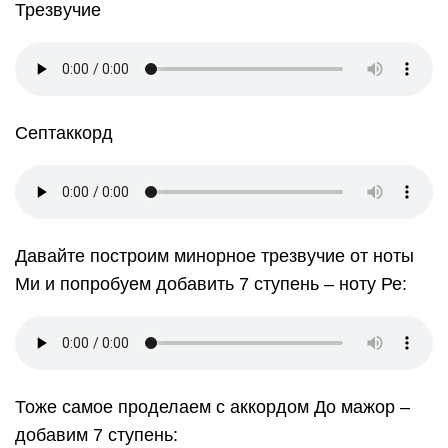
Не путайте 7 ступень тональности и 7 ступень
аккорда. Например, в тональности Ля минор
седьмой ступенью является нота Соль. Если
добавлять ноту Соль ко всем подряд аккордам,
ничего хорошего не выйдет. У каждого
конкретного аккорда существует своя 7 ступень,
которая является украшением музыкального
полотна.