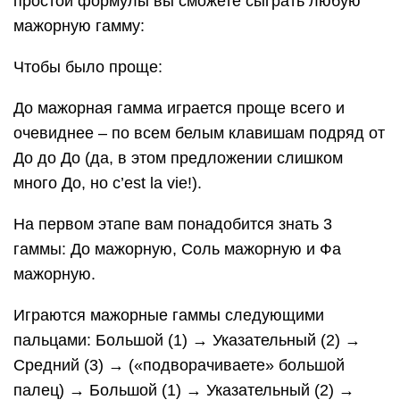
простой формулы вы сможете сыграть любую
мажорную гамму:
Чтобы было проще:
До мажорная гамма играется проще всего и
очевиднее – по всем белым клавишам подряд от
До до До (да, в этом предложении слишком
много До, но c’est la vie!).
На первом этапе вам понадобится знать 3
гаммы: До мажорную, Соль мажорную и Фа
мажорную.
Играются мажорные гаммы следующими
пальцами: Большой (1) → Указательный (2) →
Средний (3) → («подворачиваете» большой
палец) → Большой (1) → Указательный (2) →