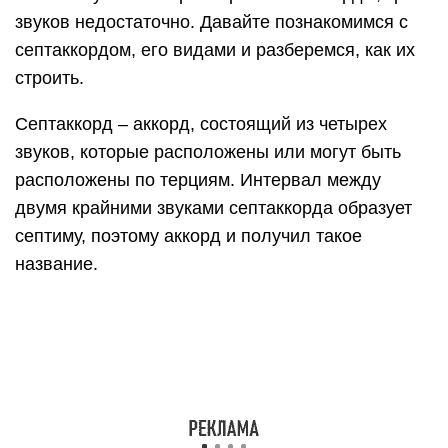
звуков недостаточно. Давайте познакомимся с
септаккордом, его видами и разберемся, как их
строить.
Септаккорд – аккорд, состоящий из четырех
звуков, которые расположены или могут быть
расположены по терциям. Интервал между
двумя крайними звуками септаккорда образует
септиму, поэтому аккорд и получил такое
название.
Музыканты используют 7 септаккордов, хотя
теоретически их может быть больше. Мы с вами
рассмотрим только те, которые действительно
стоит использовать чтобы украсить музыку – их
четыре.