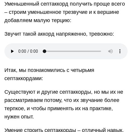
Если вы до этого использовали только
трезвучия, пришла пора превратить их в
септаккорды. Давайте рассмотрим, какие
ступени входят в состав септаккорда. Возьмем
за основу ноту Ре:
Получились следующие ступени: 1, 3, 5, 7.
Разница между трезвучием и септаккордом
состоит в одной ноте – той, что располагается на
7 ступени. Именно она придает неповторимое
звучание аккорду.