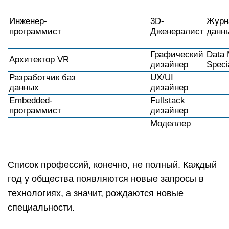
Инженер-
3D-
Журн
программист
Дженералист
данн
Графический
Data 
Архитектор VR
дизайнер
Specia
Разработчик баз
UX/UI
данных
дизайнер
Embedded-
Fullstack
программист
дизайнер
Моделлер
Список профессий, конечно, не полный. Каждый
год у общества появляются новые запросы в
технологиях, а значит, рождаются новые
специальности.