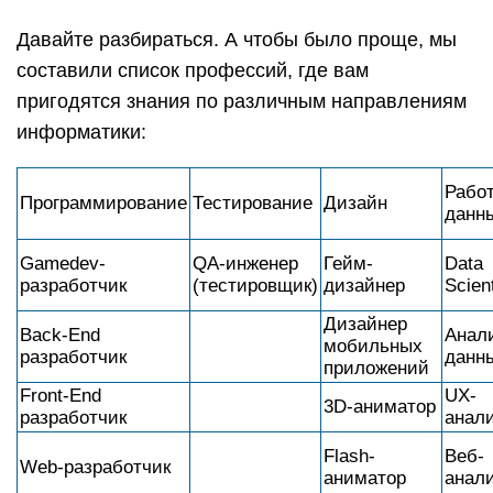
Давайте разбираться. А чтобы было проще, мы
составили список профессий, где вам
пригодятся знания по различным направлениям
информатики:
Работ
Программирование
Тестирование
Дизайн
данн
Gamedev-
QA-инженер
Гейм-
Data
разработчик
(тестировщик)
дизайнер
Scient
Дизайнер
Back-End
Анал
мобильных
разработчик
данн
приложений
Front-End
UX-
3D-аниматор
разработчик
анал
Flash-
Веб-
Web-разработчик
аниматор
анал