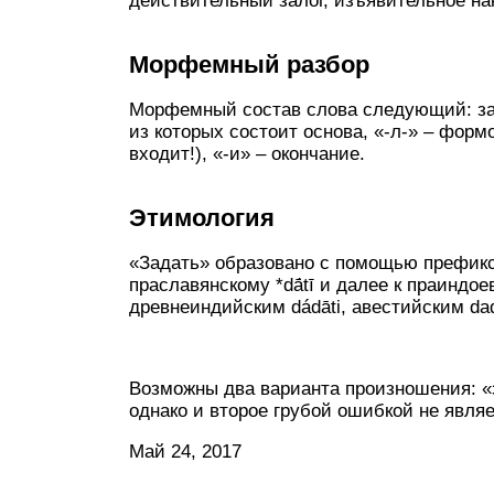
действительный залог, изъявительное на
Морфемный разбор
Морфемный состав слова следующий: за-да
из которых состоит основа, «-л-» – фор
входит!), «-и» – окончание.
Этимология
«Задать» образовано с помощью префикса
праславянскому *dā́tī и далее к праиндое
древнеиндийским dádāti, авестийским dadā
Возможны два варианта произношения: «
однако и второе грубой ошибкой не являе
Май 24, 2017