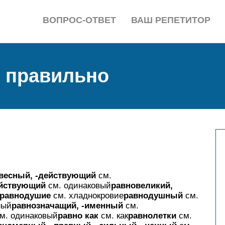
ВОПРОС-ОТВЕТ
ВАШ РЕПЕТИТОР
у правильно
-весный, -действующий
см.
действующий
см. одинаковый
равновеликий,
равнодушие
см. хладнокровие
равнодушный
см.
ный
равнозначащий, -именный
см.
м. одинаковый
равно как
см. как
равнолетки
см.