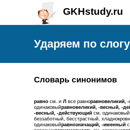
GKHstudy.ru
Ударяем по слог
Словарь синонимов
равно
см. и
Л
все равно
равновеликий, 
одинаковый
равновеликий, -весный, -
-весный, -действующий
см. одинаковый
беззаботный, бесстрастный, хладнокров
одинаковый
равнозначащий, -именный
с