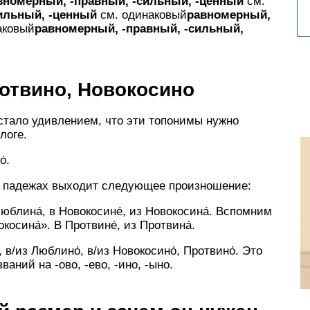
вномерный, -правный, -сильный, -ценный
см.
сильный, -ценный
см. одинаковый
равномерный,
аковый
равномерный, -правный, -сильный,
отвино, Новокосино
 стало удивлением, что эти топонимы нужно
логе.
́.
м падежах выходит следующее произношение:
 Люблина́, в Новокосине́, из Новокосина́. Вспомним
осина́». В Протвине́, из Протвина́.
 в/из Люблино́, в/из Новокосино́, Протвино́. Это
аний на -ово, -ево, -ино, -ыно.