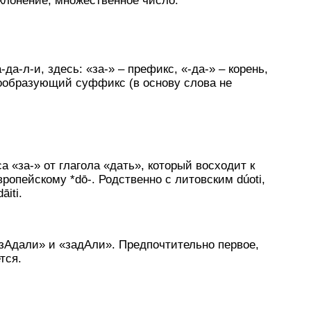
клонение, множественное число.
-л-и, здесь: «за-» – префикс, «-да-» – корень,
мообразующий суффикс (в основу слова не
 «за-» от глагола «дать», который восходит к
вропейскому *dō-. Родственно с литовским dúoti,
iti.
зАдали» и «задАли». Предпочтительно первое,
тся.