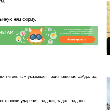
итм.
вычную нам форму.
почтительным указывает произношение «зАдали».
становки ударения: задали, задал, задало,