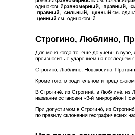
ровесник
равномерность
см. согласие
ра
одинаковый
равномерный, -правный, -
-правный, -сильный, -ценный
см. один
-ценный
см. одинаковый
Строгино, Люблино, Пр
Для меня когда-то, ещё до учёбы в вузе,
произносить с ударением на последнем с
Строгино́, Люблино́, Новокосино́, Протвино
Кроме того, в родительном и предложно
В Строгине́, из Строгина́, в Люблине́, из
название остановки «3-й микрорайон Новок
При допустимом в Строгино́, из Строгино́,
по правилу склонения географических назв