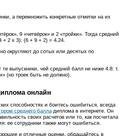
нки, а перемножить конкретные отметки на их
тёрок», 9 «четвёрок» и 2 «тройки». Тогда средний
+ 2 х 3): (6 + 9 + 2) = 4.24.
но округляют до сотых или десятых по
.
те выпускники, чей средний балл не ниже 4.8: т.
и» (но троек быть не должно).
диплома онлайн
ких способностях и боитесь ошибиться, всегда
тором среднего балла
диплома в интернете. Он
авильность своих расчетов или то, как посчитала
я: ее сотрудники также могут ошибиться.
орошие и отличные оценки, обращайтесь в