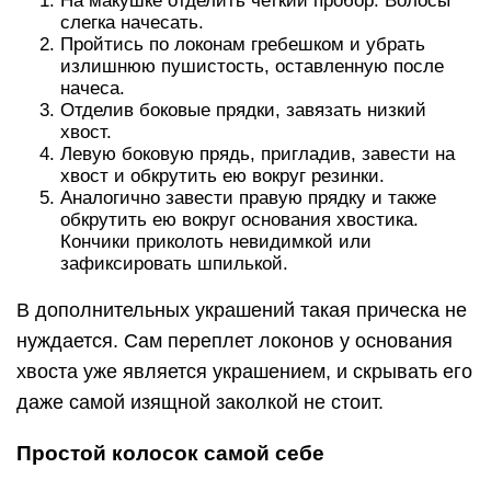
На макушке отделить четкий пробор. Волосы
слегка начесать.
Пройтись по локонам гребешком и убрать
излишнюю пушистость, оставленную после
начеса.
Отделив боковые прядки, завязать низкий
хвост.
Левую боковую прядь, пригладив, завести на
хвост и обкрутить ею вокруг резинки.
Аналогично завести правую прядку и также
обкрутить ею вокруг основания хвостика.
Кончики приколоть невидимкой или
зафиксировать шпилькой.
В дополнительных украшений такая прическа не
нуждается. Сам переплет локонов у основания
хвоста уже является украшением, и скрывать его
даже самой изящной заколкой не стоит.
Простой колосок самой себе