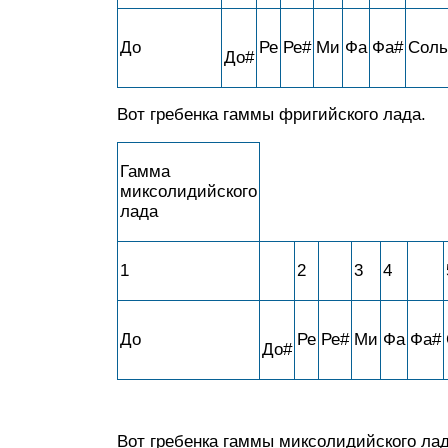
До
Ре
Ре#
Ми
Фа
Фа#
Соль
До#
Вот гребенка гаммы фригийского лада.
Гамма
миксолидийского
лада
1
2
3
4
До
Ре
Ре#
Ми
Фа
Фа#
До#
Вот гребенка гаммы миксолидийского ла