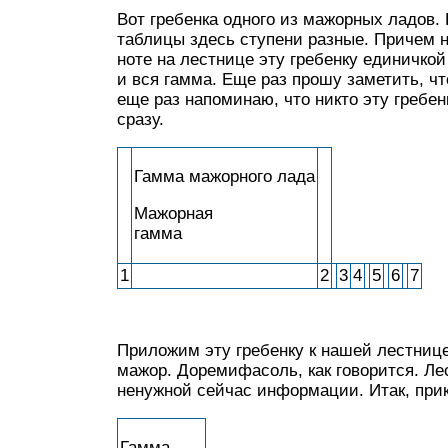
Вот гребенка одного из мажорных ладов.
таблицы здесь ступени разные. Причем н
ноте на лестнице эту гребенку единичкой
и вся гамма. Еще раз прошу заметить, ч
еще раз напоминаю, что никто эту гребенк
сразу.
Гамма мажорного лада
Мажорная
гамма
1
2
3
4
5
6
7
Приложим эту гребенку к нашей лестнице
мажор. Доремифасоль, как говорится. Лес
ненужной сейчас информации. Итак, при
Гамма