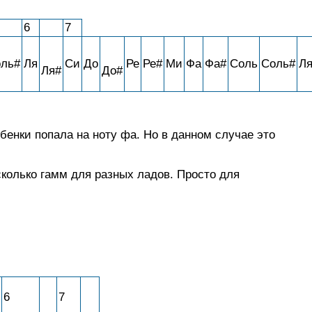
6
7
ль#
Ля
Си
До
Ре
Ре#
Ми
Фа
Фа#
Соль
Соль#
Л
Ля#
До#
бенки попала на ноту фа. Но в данном случае это
сколько гамм для разных ладов. Просто для
6
7