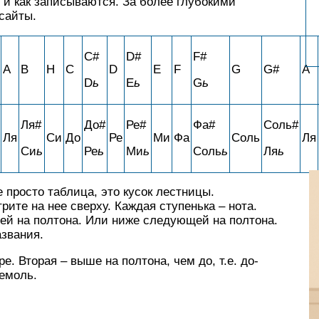
т и как записываются. За более глубокими
сайты.
C#
D#
F#
A
B
H
C
D
E
F
G
G#
A
D
ь
E
ь
G
ь
Ля#
До#
Ре#
Фа#
Соль#
Ля
Си
До
Ре
Ми
Фа
Соль
Ля
Си
ь
Ре
ь
Ми
ь
Соль
ь
Ля
ь
 просто таблица, это кусок лестницы.
ите на нее сверху. Каждая ступенька – нота.
й на полтона. Или ниже следующей на полтона.
азвания.
е. Вторая – выше на полтона, чем до, т.е. до-
бемоль.