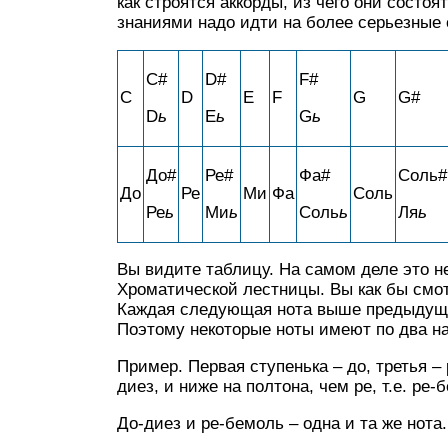
как строятся аккорды, из чего они состоя
знаниями надо идти на более серьезные 
C#
D#
F#
C
D
E
F
G
G#
D
ь
E
ь
G
ь
До#
Ре#
Фа#
Соль#
До
Ре
Ми
Фа
Соль
Ре
ь
Ми
ь
Соль
ь
Ля
ь
Вы видите таблицу. На самом деле это не
Хроматической лестницы. Вы как бы смотр
Каждая следующая нота выше предыдуще
Поэтому некоторые ноты имеют по два н
Пример. Первая ступенька – до, третья – р
диез, и ниже на полтона, чем ре, т.е. ре-
До-диез и ре-бемоль – одна и та же нота.