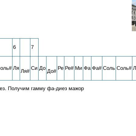
6
7
оль#
Ля
Си
До
Ре
Ре#
Ми
Фа
Фа#
Соль
Соль#
Л
Ля#
До#
ез. Получим гамму фа-диез мажор