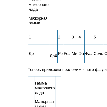
мажорного
лада
Мажорная
гамма
1
2
3
4
5
До
Ре
Ре#
Ми
Фа
Фа#
Соль
С
До#
Теперь приложим приложим к ноте фа-ди
Гамма
мажорного
лада
Мажорная
гамма