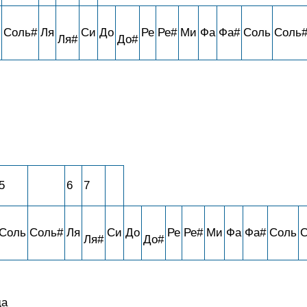
Соль#
Ля
Си
До
Ре
Ре#
Ми
Фа
Фа#
Соль
Соль
Ля#
До#
5
6
7
Соль
Соль#
Ля
Си
До
Ре
Ре#
Ми
Фа
Фа#
Соль
С
Ля#
До#
да