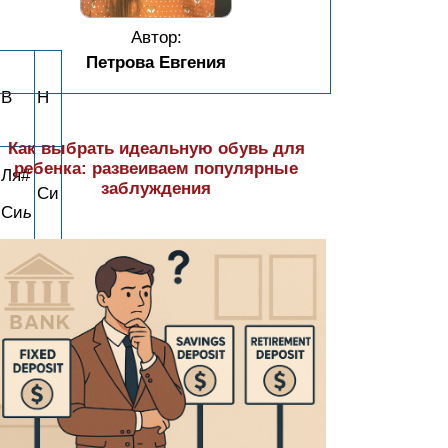
Автор:
Петрова Евгения
B
H
Как выбрать идеальную обувь для
ребенка: развеиваем популярные
Ля#
заблуждения
Си
Си
ь