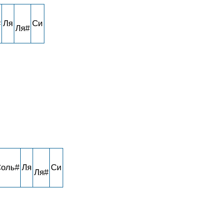
#
Ля
Си
Ля#
оль#
Ля
Си
Ля#