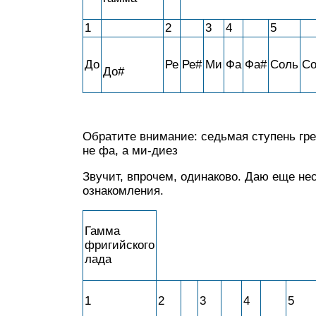
1
2
3
4
5
До
Ре
Ре#
Ми
Фа
Фа#
Соль
Со
До#
Обратите внимание: седьмая ступень гре
не фа, а ми-диез
Звучит, впрочем, одинаково. Даю еще не
ознакомления.
Гамма
фригийского
лада
1
2
3
4
5