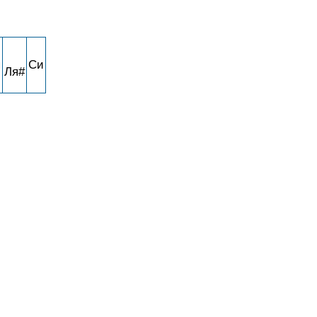
я
Си
Ля#