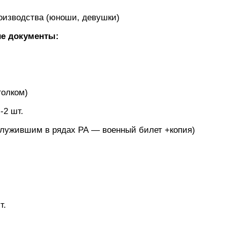
роизводства (юноши, девушки)
е документы:
голком)
-2 шт.
служившим в рядах РА — военный билет +копия)
т.