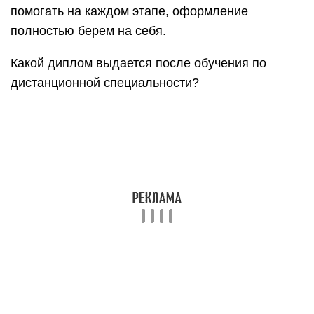
программе?
Учеба длится 6-10 семестров: изучаете теорию
по материалам электронных курсов, участвуете в
вебинарах, выполняете задания. На сессиях
сдаете онлайн-тесты. Подробнее – здесь.
Каждый год пишете курсовые и проходите
практику. Диплом готовите удаленно, защищаете
по видеосвязи, реже – очно.
Как заплатить за онлайн учебу?
Оплачивать можно в банке, на почте по
квитанции или прямо из личного кабинета.
Можно платить по семестрам или за год.