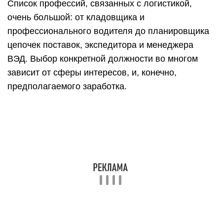
Крыму (53 263 руб.) и Московской области
(50 537 руб.). В среднем же по РФ стоимость
труда логиста оценивают в 40–75 тыс. руб.
Больше получают начальники логистических
отделов крупных предприятий – 75–100 тыс. руб.
в месяц. Те из них, кто отлично справляется с
плановыми показателями, смело могут
рассчитывать на премиальную прибавку,
поднимающую доход до 150–200 тыс. В Москве
и Питере есть вакансии логистов с окладом в
150 тыс. руб. Но бывают и гораздо более
скромные предложения с зарплатой в 21 900
руб. Все зависит от региональной
принадлежности компании, опыта и
предполагаемых обязанностей соискателя. И,
конечно же, на размер оплаты труда в немалой