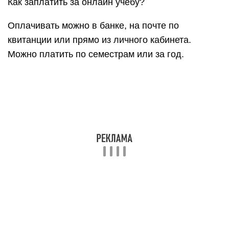
на практике. Это довольно тяжелый труд по
обработке большого объема информации с
целью поиска наиболее оптимального
(экономичного) маршрута по доставке груза.
Профессия логист позволяет новичку получать
доход от 200 долларов за месяц. С другой
стороны, заработок опытного специалиста
нередко достигает 4000 долларов. Конечно,
такой высокий уровень зарплаты вы сможете
получить только при условии постоянной, а не
удаленной работы. При работе на дому,
заработок может составлять примерно треть от
этих сумм. Средние статистические показатели
дохода начинающих логистов по странам
представлены в следующей градации: