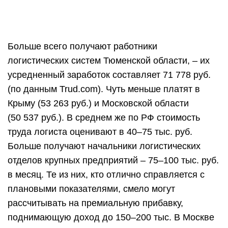
степени влияет образование по логистике,
полученное в хорошем вузе.
Куда поступать?
Если вас интересует в обучении логистике
высшее образование, нужно поступать в вуз.
Подходящие учебные заведения для получения
профессии логиста:
Институт сервиса, туризма и дизайна
(филиал) Северо-Кавказского федерального
университета.
МГТУ имени Н.Э. Баумана.
ГУУ.
Московская государственная академия водного
транспорта.
Московский автомобильно-дорожный