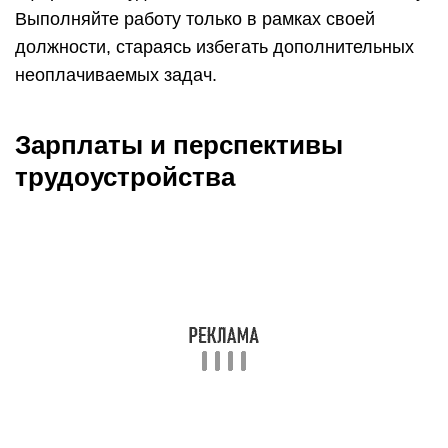
Выполняйте работу только в рамках своей
должности, стараясь избегать дополнительных
неоплачиваемых задач.
Зарплаты и перспективы
трудоустройства
У выпускников вузов с логистическим
образованием очень широкие возможности найти
сферу практического приложения своих знаний.
Выбирать есть из чего:
экспедиторские и транспортные фирмы;
торговые предприятия (например, работа
завскладом сети магазинов цифровой и
бытовой техники);
производственные компании,