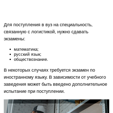
Источник фото: Tima Miroshnichenko/pexels
Логистика как удаленная работа
Логист имеет возможность работать удаленно,
чаще всего это именно транспортная логистика.
Для этого нужен компьютер, интернет и телефон.
В телефонном режиме можно решать все
вопросы и наладить работу. Но современные
компании редко предлагают такие вакансии.
Хотя найти вакансии диспетчеров
грузоперевозок не сложно, это отличный способ
набраться опыта начинающему специалисту.