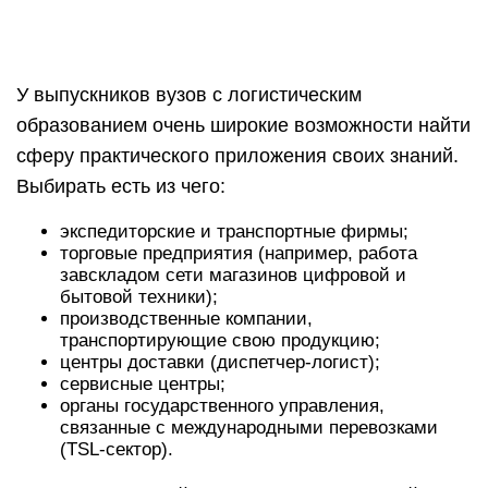
транспортирующие свою продукцию;
центры доставки (диспетчер-логист);
сервисные центры;
органы государственного управления,
связанные с международными перевозками
(TSL-сектор).
Список профессий, связанных с логистикой,
очень большой: от кладовщика и
профессионального водителя до планировщика
цепочек поставок, экспедитора и менеджера
ВЭД. Выбор конкретной должности во многом
зависит от сферы интересов, и, конечно,
предполагаемого заработка.
Больше всего получают работники
логистических систем Тюменской области, – их
усредненный заработок составляет 71 778 руб.
(по данным Trud.com). Чуть меньше платят в