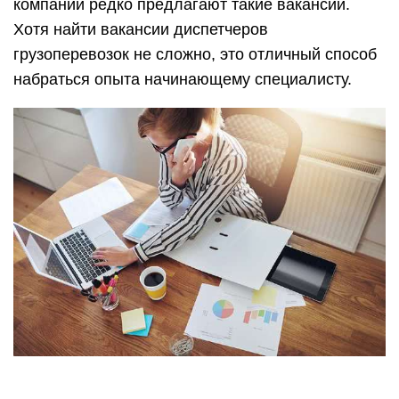
Новичку в этой сфере легко устроиться
помощником логиста в любую компанию и
получать опыт в процессе работы. Плюс работы
для молодых специалистов в этой сферы
состоит в том, что грузоперевозки динамично
меняются, а информация быстро устаревает.
Поэтому за 2 года работы рынок грузоперевозок
будет понятен и появится возможность найти
высокооплачиваемую работу или подняться по
карьерной лестнице
При этом важно развиваться, следить за