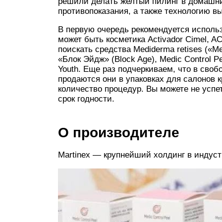
решили делать желтый пилинг в домашни
противопоказания, а также технологию в
В первую очередь рекомендуется исполь
может быть косметика Activador Cimel, ACP
поискать средства Mediderma retises («М
«Блок Эйдж» (Block Age), Medic Control 
Youth. Еще раз подчеркиваем, что в своб
продаются они в упаковках для салонов 
количество процедур. Вы можете не успет
срок годности.
О производителе
Martinex — крупнейший холдинг в индуст