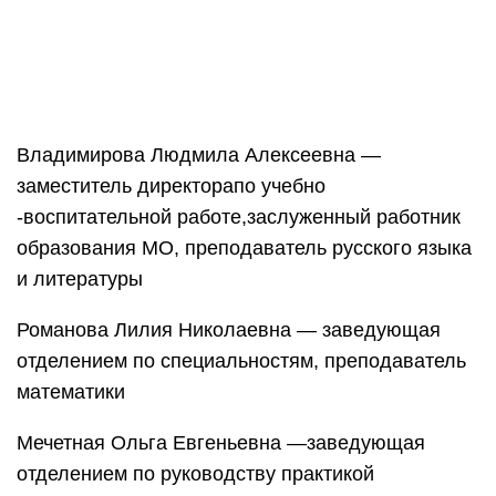
отделением по специальностям, преподаватель
математики
Мечетная Ольга Евгеньевна —заведующая
отделением по руководству практикой
Родионова Мария Сергеевна— заведующая
отделением повышения квалификации,
преподаватель спецдисциплин высшей
квалификационной категории
История колледжа
Для полной комплектации детских поликлиник
средним медицинским персоналом по приказу
Мосгорздрава в конце 1955 года на базе
городской больницы создается «Медицинское