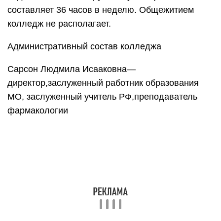
составляет 36 часов в неделю. Общежитием
колледж не располагает.
Административный состав колледжа
Сарсон Людмила Исааковна—
директор,заслуженный работник образования
МО, заслуженный учитель РФ,преподаватель
фармакологии
Владимирова Людмила Алексеевна —
заместитель директорапо учебно
-воспитательной работе,заслуженный работник
образования МО, преподаватель русского языка
и литературы
Романова Лилия Николаевна — заведующая