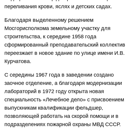
специальность «Лечебное дело» с присвоением
выпускникам квалификации фельдшер,
позволяющей работать на скорой помощи и в
подразделениях пожарной охраны МВД СССР.
Полученная репутация позволила заведению
преодолеть переходной период девяностых, и
по распоряжению Департамента
здравоохранения в начале 2008 года
учреждение было переименовано в
«Медицинский колледж № 4».
В связи с оптимизацией численности ССУЗов, с
середины 2015 года по приказу Министерства
образования и науки РФ учреждение входит в
структуру «Медицинского колледжа № 5»,