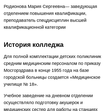
училище № 18».
Учебное заведение на дневном отделении
осуществляло подготовку акушерок и
медицинских сестер для работы на станциях
переливания крови, яслях и детских садах.
Благодаря выделенному решением
Мосгорисполкома земельному участку для
строительства, к середине 1958 года
сформированный преподавательский коллектив
переезжает в новое здание по улице имени И.В.
Курчатова.
С середины 1967 года в заведении создано
заочное отделение, а благодаря модернизации
лабораторий в 1972 году открыта новая