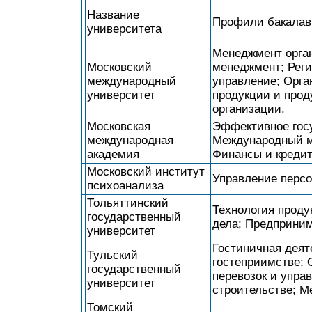
Название
Профили бакалав
университета
Менеджмент орга
Московский
менеджмент; Рег
международный
управление; Орга
университет
продукции и про
организации.
Московская
Эффективное госу
международная
Международный м
академия
Финансы и кредит
Московский институт
Управление перс
психоанализа
Тольяттинский
Технология проду
государственный
дела; Предприни
университет
Гостиничная деят
Тульский
гостеприимстве;
государственный
перевозок и упра
университет
строительстве; 
Томский