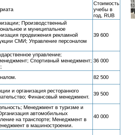
Стоимость
риата
учебы в
год, RUB
низации; Производственный
иональное и муниципальное
низация продвижения рекламной
39 600
дукции СМИ; Управление персоналом
дарственное управление;
енеджмент; Спортивный менеджмент;
36 000
;
оналом.
82 500
кции и организация ресторанного
39 500
мательство; Финансовый менеджмент.
ельность; Менеджмент в туризме и
 Организация автомобильных
40 000
вление на транспорте; Менеджмент в
Менеджмент в машиностроении.