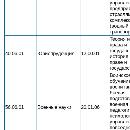
управле
предпри
отрасля
комплек
(водный
транспор
Теория и
права и
государс
40.06.01
Юриспруденция
12.00.01
история 
праве и
государс
Воинско
обучени
воспитан
боевая
подготов
военная
56.06.01
Военные науки
20.01.06
педагоги
психолог
управле
повседн