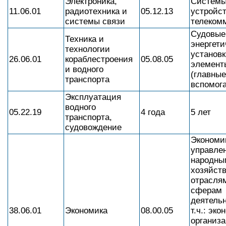
Электроника,
Системы
11.06.01
радиотехника и
05.12.13
устройс
системы связи
телеком
Судовые
Техника и
энергети
технологии
установк
26.06.01
кораблестроения
05.08.05
элемент
и водного
(главные
транспорта
вспомог
Эксплуатация
водного
05.22.19
4 года
5 лет
транспорта,
судовождение
Экономи
управле
народны
хозяйств
отрасля
сферам
деятельн
38.06.01
Экономика
08.00.05
т.ч.: эко
организа