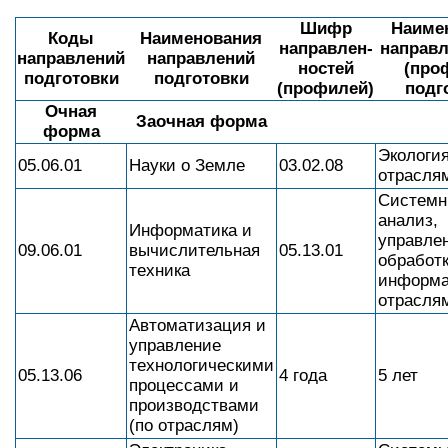
Шифр
Наиме
Коды
Наименования
направлен-
направл
направлений
направлений
ностей
(про
подготовки
подготовки
(профилей)
подг
Очная
Заочная форма
форма
Экология
05.06.01
Науки о Земле
03.02.08
отрасля
Систем
анализ,
Информатика и
управле
09.06.01
вычислительная
05.13.01
обработ
техника
информа
отрасля
Автоматизация и
управление
технологическими
05.13.06
4 года
5 лет
процессами и
производствами
(по отраслям)