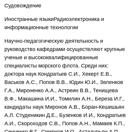
Судовождение
Иностранные языкиРадиоэлектроника и
информационные технологии
Научно-педагогическую деятельность и
руководство кафедрами осуществляют крупные
ученые и высококвалифицированные
специалисты морского флота. Среди них:
доктора наук Кондратьев С.И., Хекерт Е.В.,
Васьков А.С., Попов В.В., Юдин Ю.И., Зеленков
Г.А., Мироненко А.А., Астреин В.В., Тенищева
В.Ф., Макашина И.И., Томилин А.Н., Береза И.Г.,
кандидаты наук Миронов А.В., Боран-Кешишьян
А.Л. Студеникин Д.Е., Бузенков И.И., Кондратьев
А.И., Скороходов С.В., Попов А.Н., Мамаев К.П.,
Сенченко В.Г., Смирнов И.О., Астадурьян А.П.,