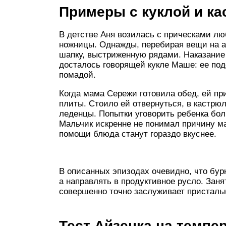
Примеры с куклой и к
В детстве Аня возилась с прическами лю
ножницы. Однажды, перебирая вещи на 
шапку, выстриженную рядами. Наказание 
досталось говорящей кукле Маше: ее по
помадой.
Когда мама Сережи готовила обед, ей пр
плиты. Стоило ей отвернуться, в кастрю
леденцы. Попытки уговорить ребенка бол
Мальчик искренне не понимал причину ма
помощи блюда станут гораздо вкуснее.
В описанных эпизодах очевидно, что бур
а направлять в продуктивное русло. Заня
совершенно точно заслуживает пристальн
Тест Айзенка на темпе