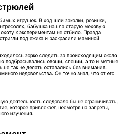
астрюлей
бимых игрушек. В ход шли заколки, резинки,
антресолях, бабушка нашла старую меховую
охоту к экспериментам не отбило. Правда
дстригли под ежика и раскрасили маминой
иходилось зорко следить за происходящим около
лю подбрасывались овощи, специи, а то и мятные
ьше так не делать оставались без внимания.
миного недовольства. Он точно знал, что от его
ную деятельность следовало бы не ограничивать,
тие, которое привлекает, несмотря на запреты,
ого изучения.
рамент