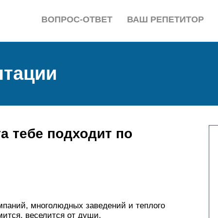
ВОПРОС-ОТВЕТ
ВАШ РЕПЕТИТОР
нтации
та тебе подходит по
паний, многолюдных заведений и теплого
мится, веселится от души.