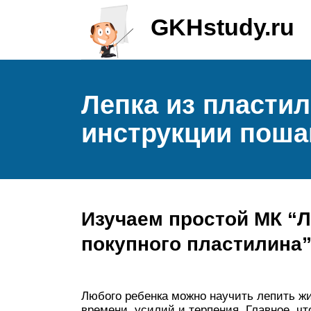
GKHstudy.ru
Лепка из пластил
инструкции поша
Изучаем простой МК “Л
покупного пластилина
Любого ребенка можно научить лепить жи
времени, усилий и терпения. Главное, ч