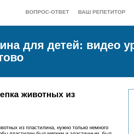
ВОПРОС-ОТВЕТ
ВАШ РЕПЕТИТОР
ина для детей: видео у
гово
епка животных из
”
вотных из пластилина, нужно только немного
тобы пластилин был мягким и эластичным, был