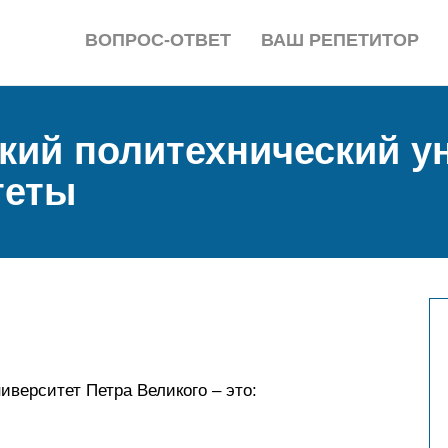
ВОПРОС-ОТВЕТ
ВАШ РЕПЕТИТОР
кий политехнический у
теты
иверситет Петра Великого – это: