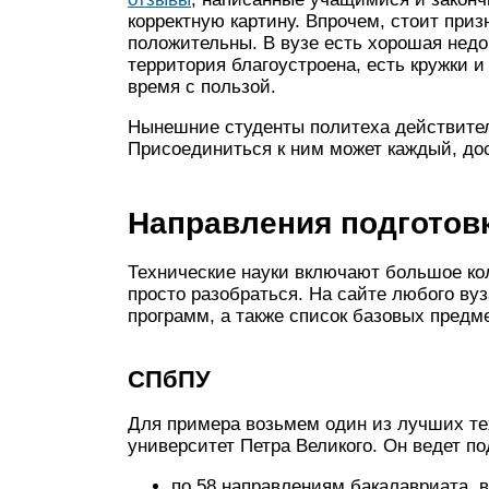
корректную картину. Впрочем, стоит приз
положительны. В вузе есть хорошая недо
территория благоустроена, есть кружки 
время с пользой.
Нынешние студенты политеха действитель
Присоединиться к ним может каждый, до
Направления подготов
Технические науки включают большое кол
просто разобраться. На сайте любого ву
программ, а также список базовых предме
СПбПУ
Для примера возьмем один из лучших те
университет Петра Великого. Он ведет по
по 58 направлениям бакалавриата, в