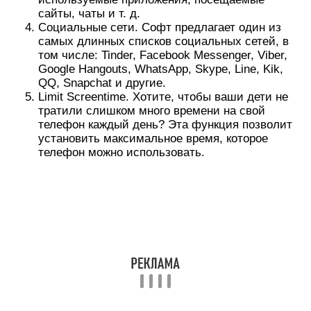
сайты, чаты и т. д.
Социальные сети. Софт предлагает один из
самых длинных списков социальных сетей, в
том числе: Tinder, Facebook Messenger, Viber,
Google Hangouts, WhatsApp, Skype, Line, Kik,
QQ, Snapchat и другие.
Limit Screentime. Хотите, чтобы ваши дети не
тратили слишком много времени на свой
телефон каждый день? Эта функция позволит
установить максимальное время, которое
телефон можно использовать.
https://youtube.com/watch?v=dlF5GE4b7jU
Лучшим шпионским приложением для трекинга
детей является mSpy. Опять же,
функциональность, которую вы получаете,
зависит от того, есть ли root. Это позволяет
получить дополнительную информацию.
Независимо от типа телефона, который вы