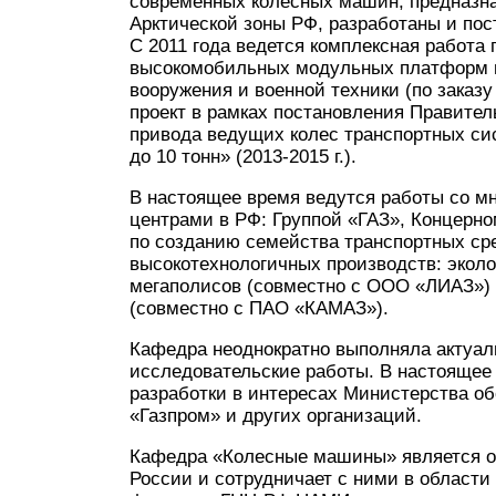
современных колесных машин, предназна
Арктической зоны РФ, разработаны и по
С 2011 года ведется комплексная работ
высокомобильных модульных платформ н
вооружения и военной техники (по заказ
проект в рамках постановления Правит
привода ведущих колес транспортных сис
до 10 тонн» (2013-2015 г.).
В настоящее время ведутся работы со 
центрами в РФ: Группой «ГАЗ», Концер
по созданию семейства транспортных сре
высокотехнологичных производств: эколо
мегаполисов (совместно с ООО «ЛИАЗ») 
(совместно с ПАО «КАМАЗ»).
Кафедра неоднократно выполняла актуал
исследовательские работы. В настоящее 
разработки в интересах Министерства о
«Газпром» и других организаций.
Кафедра «Колесные машины» является од
России и сотрудничает с ними в области