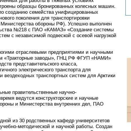
ченных для работы в тяжелых условиях
строены образцы бронированных колесных машин.
а по созданию семейства унифицированных
ового поколения для транспортировки
у Министерства обороны РФ). Успешно выполнен
ельства №218 с ПАО «КАМАЗ» «Создание системы
тем с независимой подвеской с осевой нагрузкой
многими отраслевыми предприятиями и научными
ном «Тракторные заводы», ГНЦ РФ ФГУП «НАМИ»
дств представительского класса,
гичного электрического транспорта для
и вездеходных транспортных систем для Арктики
ьные правительственные научно-
время ведутся конструкторские и научные
бороны и Министерства внутренних дел, ПАО
ной из 30 родственных кафедр университетов
 учебно-методической и научной работы. Создан