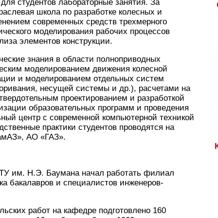
для студентов лабораторные занятия. За
раслевая школа по разработке колесных и
енением современных средств трехмерного
ического моделирования рабочих процессов
лиза элементов конструкции.
ческие знания в области полноприводных
еским моделированием движения колесной
ации и моделированием отдельных систем
ривания, несущей системы и др.), расчетами на
 твердотельным проектированием и разработкой
лизации образовательных программ и проведения
ный центр с современной компьютерной техникой
дственные практики студентов проводятся на
амАЗ», АО «ГАЗ».
ТУ им. Н.Э. Баумана начал работать филиал
ка бакалавров и специалистов инженеров-
льских работ на кафедре подготовлено 160