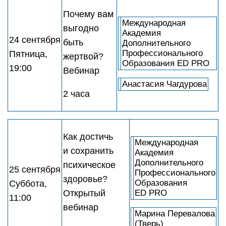
Почему вам
Международная
выгодно
Академия
24 сентября
быть
Дополнительного
Профессионального
Пятница,
жертвой?
Образования ED PRO
19:00
Вебинар
Анастасия Чагдурова
2 часа
Как достичь
Международная
и сохранить
Академия
Дополнительного
психическое
25 сентября
Профессионального
здоровье?
Образования
Суббота,
Открытый
ED PRO
11:00
вебинар
Марина Перевалова
(Тверь)