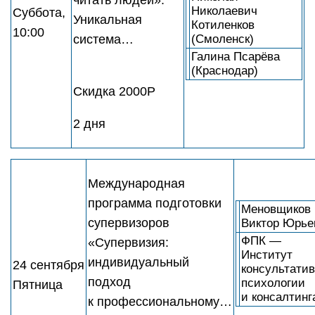
читать людей».
Николаевич
Суббота,
Уникальная
Котиленков
10:00
система…
(Смоленск)
Галина Псарёва
(Краснодар)
Скидка 2000Р
2 дня
Международная
программа подготовки
Меновщиков
супервизоров
Виктор Юрье
ФПК —
«Супервизия:
Институт
индивидуальный
24 сентября
консультати
подход
психологии
Пятница
и консалтинг
к профессиональному…