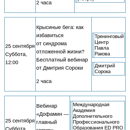
2 часа
Крысиные бега: как
избавиться
Тренинговый
Центр
от синдрома
25 сентября
Павла
отложенной жизни?
Ракова
Суббота,
Бесплатный вебинар
12:00
Дмитрий
от Дмитрия Сороки
Сорока
2 часа
Международная
Вебинар
Академия
«Дофамин —
Дополнительного
25 сентября
главный
Профессионального
Образования ED PRO
Суббота,