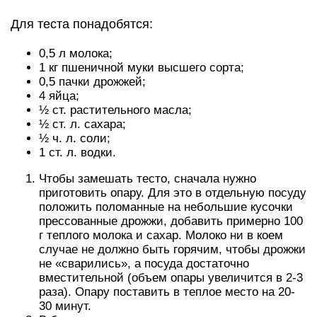
Для теста понадобятся:
0,5 л молока;
1 кг пшеничной муки высшего сорта;
0,5 пачки дрожжей;
4 яйца;
½ ст. растительного масла;
½ ст. л. сахара;
½ ч. л. соли;
1 ст. л. водки.
Чтобы замешать тесто, сначала нужно
приготовить опару. Для это в отдельную посуду
положить поломанные на небольшие кусочки
прессованные дрожжи, добавить примерно 100
г теплого молока и сахар. Молоко ни в коем
случае не должно быть горячим, чтобы дрожжи
не «сварились», а посуда достаточно
вместительной (объем опары увеличится в 2-3
раза). Опару поставить в теплое место на 20-
30 минут.