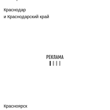
Краснодар
и Краснодарский край
Красноярск
и ‎Красноярский край
Курган
и Курганская область
Курск
и Курская область
Кызыл
и р. Тыва
Липецк
и Липецкая область