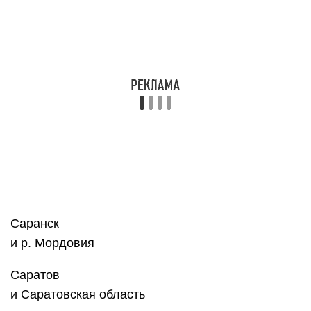
и Ставропольский край
Сыктывкар
и р. Коми
Тамбов
и Тамбовская область