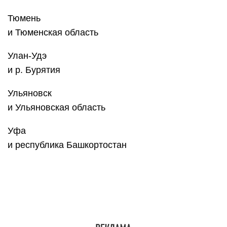
Хабаровск
и Хабаровский край
Ханты-Мансийск
и Ханты-Мансийский АО
Чебоксары
и Чувашская Республика
Челябинск
и Челябинская область
Черкесск
и Карачаево-Черкесская Республика
Чита
и Забайкальский край