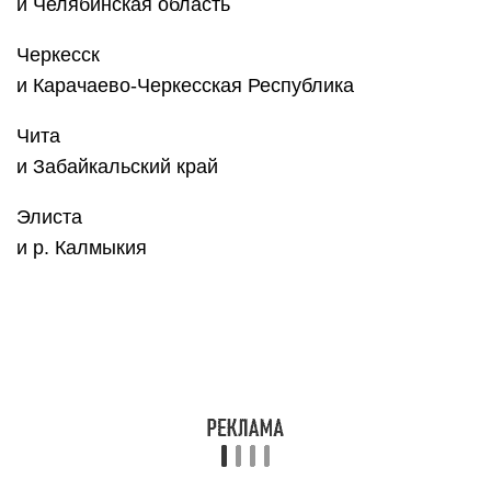
Якутск
и р. Саха(Якутия)
Ярославль
и Ярославская область
Выберите регион
Абакан
и Республика Хакасия
Анадырь
и Чукотский АО
Архангельск
и Архангельская область