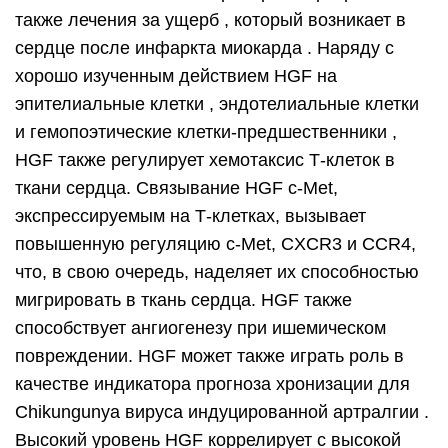
также лечения за ущерб , который возникает в
сердце после инфаркта миокарда . Наряду с
хорошо изученным действием HGF на
эпителиальные клетки , эндотелиальные клетки
и гемопоэтические клетки-предшественники ,
HGF также регулирует хемотаксис Т-клеток в
ткани сердца. Связывание HGF c-Met,
экспрессируемым на Т-клетках, вызывает
повышенную регуляцию c-Met, CXCR3 и CCR4,
что, в свою очередь, наделяет их способностью
мигрировать в ткань сердца. HGF также
способствует ангиогенезу при ишемическом
повреждении. HGF может также играть роль в
качестве индикатора прогноза хронизации для
Chikungunya вируса индуцированной артралгии .
Высокий уровень HGF коррелирует с высокой