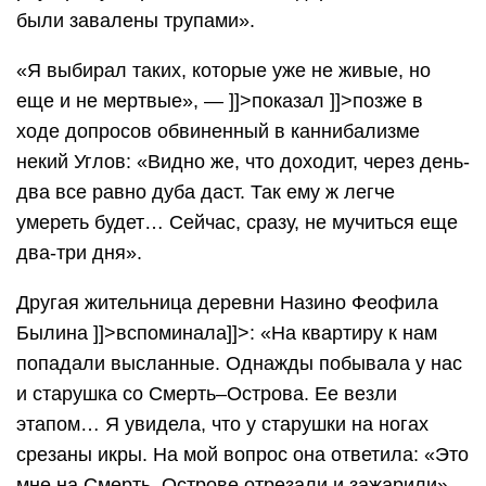
были завалены трупами».
«Я выбирал таких, которые уже не живые, но
еще и не мертвые», — ]]>показал ]]>позже в
ходе допросов обвиненный в каннибализме
некий Углов: «Видно же, что доходит, через день-
два все равно дуба даст. Так ему ж легче
умереть будет… Сейчас, сразу, не мучиться еще
два-три дня».
Другая жительница деревни Назино Феофила
Былина ]]>вспоминала]]>: «На квартиру к нам
попадали высланные. Однажды побывала у нас
и старушка со Смерть–Острова. Ее везли
этапом… Я увидела, что у старушки на ногах
срезаны икры. На мой вопрос она ответила: «Это
мне на Смерть–Острове отрезали и зажарили».