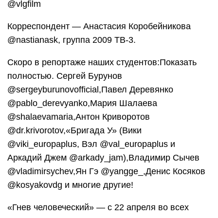
@vlgfilm
Корреспондент — Анастасия Коробейникова
@nastianask, группа 2009 ТВ-3.
Скоро в репортаже наших студентов:Показать
полностью. Сергей Бурунов
@sergeyburunovofficial,Павел Деревянко
@pablo_derevyanko,Мария Шалаева
@shalaevamaria,Антон Криворотов
@dr.krivorotov,«Бригада У» (Вики
@viki_europaplus, Вэл @val_europaplus и
Аркадий Джем @arkady_jam),Владимир Сычев
@vladimirsychev,Ян Гэ @yangge_,Денис Косяков
@kosyakovdg и многие другие!
«Гнев человеческий» — с 22 апреля во всех