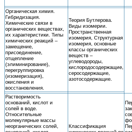
Органическая химия.
Гибридизация.
Теория Бутлерова.
Химические связи в
Виды изомерии.
органических веществах,
Пространственная
их характеристики. Типы
изомерия, Структурная
химических реакций –
изомерия, основные
замещение,
классы органических
присоединение,
веществ –
отщепление
углеводороды,
(элиминирование),
кислородосодержащие,
перегруппировка
серосодержащие,
(изомеризация),
азотосодержащие.
окисления и
восстановления.
Растворимость
оснований, кислот и
Пе
солей в воде.
зак
Относительные
со
молекулярные массы
фо
неорганических солей,
Классификация
Пе