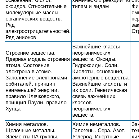
оснований, кислот,
химических реакций по
си
оксидов. Относительные
типам и видам
Фи
молекулярные массы
см
органических веществ.
пе
Ряд
зак
электроотрицательностей.
Ст
Ряд анионов
Важнейшие классы
Строение вещества.
неорганических
Ядерная модель строения
веществ. Оксиды.
атома. Состояние
Гидроксиды. Соли.
электрона в атоме.
Кислоты, основания,
Заполнение электронами
амфотерные вещества.
орбиталей, принцип
Важнейшие кислоты и
наименьшей энергии,
их соли. Генетическая
правило Клечковского,
связь важнейших
принцип Паули, правило
классов
Хунда
неорганических
веществ.
Химия металлов.
Химия неметаллов.
За
Щелочные металлы.
Галогены. Сера. Азот.
те
Элементы IIА группы.
Углерод. Инертные
хи