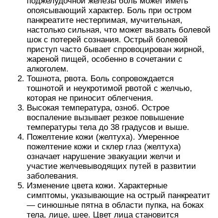
поджелудочной железы боль может иметь
опоясывающий характер. Боль при остром
панкреатите нестерпимая, мучительная,
настолько сильная, что может вызвать болевой
шок с потерей сознания. Острый болевой
приступ часто бывает спровоцирован жирной,
жареной пищей, особенно в сочетании с
алкоголем.
Тошнота, рвота. Боль сопровождается
тошнотой и неукротимой рвотой с желчью,
которая не приносит облегчения.
Высокая температура, озноб. Острое
воспаление вызывает резкое повышение
температуры тела до 38 градусов и выше.
Пожелтение кожи (желтуха). Умеренное
пожелтение кожи и склер глаз (желтуха)
означает нарушение эвакуации желчи и
участие желчевыводящих путей в развитии
заболевания.
Изменение цвета кожи. Характерные
симптомы, указывающие на острый панкреатит
— синюшные пятна в области пупка, на боках
тела, лице, шее. Цвет лица становится