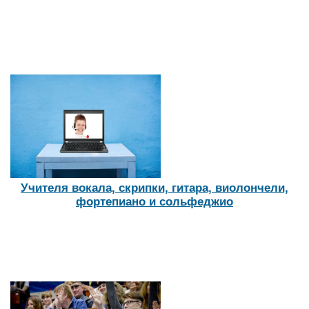
Учителя вокала, скрипки, гитара, виолончели,
фортепиано и сольфеджио