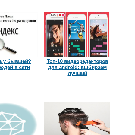
а у бывшей?
Топ-10 видеоредакторов
юдей в сети
для android: выбираем
лучший