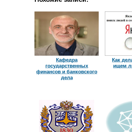
Кафедра
Как дел
государственных
ищем л
финансов и банковского
дела