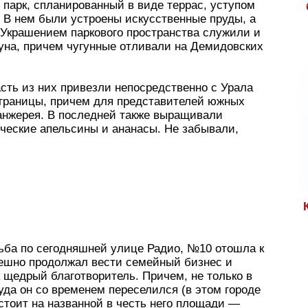
парк, спланированный в виде террас, уступом
 В нем были устроены искусственные пруды, а
. Украшением паркового пространства служили и
уна, причем чугунные отливали на Демидовских
асть из них привезли непосредственно с Урала
а границы, причем для представителей южных
анжерея. В последней также выращивали
ические апельсины и ананасы. Не забывали,
ба по сегодняшней улице Радио, №10 отошла к
пешно продолжал вести семейный бизнес и
 щедрый благотворитель. Причем, не только в
уда он со временем переселился (в этом городе
стоит на названной в честь него площади —