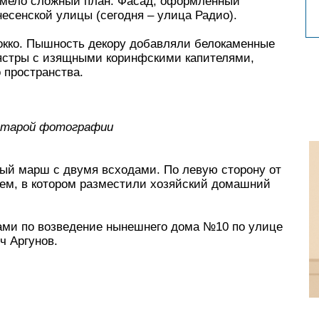
имело сложный план. Фасад, оформленный
есенской улицы (сегодня – улица Радио).
окко. Пышность декору добавляли белокаменные
лястры с изящными коринфскими капителями,
 пространства.
старой фотографии
ый марш с двумя всходами. По левую сторону от
ем, в котором разместили хозяйский домашний
ами по возведение нынешнего дома №10 по улице
ч Аргунов.