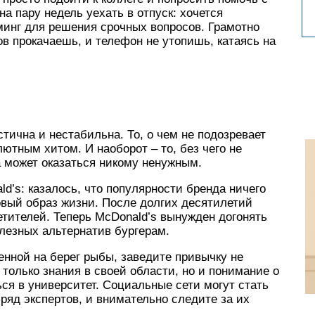
а пару недель уехать в отпуск: хочется
минг для решения срочных вопросов. Грамотно
ов прокачаешь, и телефон не утопишь, катаясь на
тична и нестабильна. То, о чем не подозревает
лютным хитом. И наоборот – то, без чего не
а может оказаться никому ненужным.
’s: казалось, что популярности бренда ничего
ровый образ жизни. После долгих десятилетий
етителей. Теперь McDonald’s вынужден догонять
лезных альтернатив бургерам.
нной на берег рыбы, заведите привычку не
только знания в своей области, но и понимание о
ся в университет. Социальные сети могут стать
яд экспертов, и внимательно следите за их