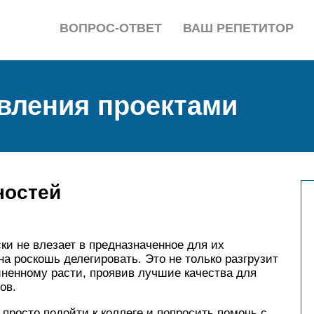
ВОПРОС-ОТВЕТ
ВАШ РЕПЕТИТОР
вления проектами
ностей
ки не влезает в предназначенное для их
а роскошь делегировать. Это не только разгрузит
иненному расти, проявив лучшие качества для
ов.
 просто подойти к коллеге и попросить помочь с