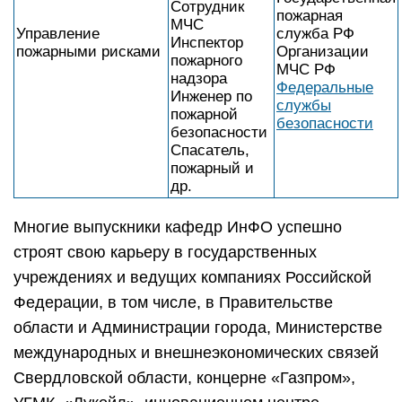
Сотрудник
пожарная
МЧС
Управление
служба РФ
Инспектор
пожарными рисками
Организации
пожарного
МЧС РФ
надзора
Федеральные
Инженер по
службы
пожарной
безопасности
безопасности
Спасатель,
пожарный и
др.
Многие выпускники кафедр ИнФО успешно
строят свою карьеру в государственных
учреждениях и ведущих компаниях Российской
Федерации, в том числе, в Правительстве
области и Администрации города, Министерстве
международных и внешнеэкономических связей
Свердловской области, концерне «Газпром»,