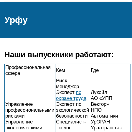
Урфу
Наши выпускники работают:
Профессиональная
Кем
Где
сфера
Риск-
менеджер
Эксперт
по
Лукойл
охране труда
АО «УПП
Управление
Эксперт по
Вектор»
профессиональными
экологической
НПО
рисками
безопасности
Автоматики
Управление
Специалист-
УрОРАН
экологическими
эколог
Уралтрансгаз