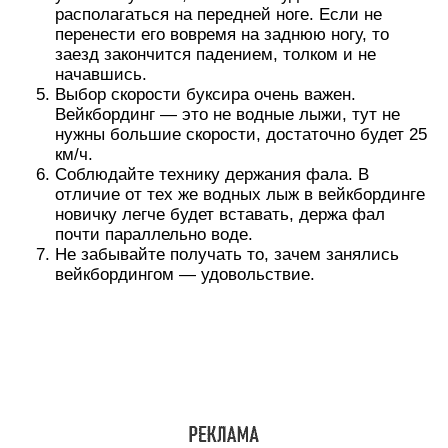
располагаться на передней ноге. Если не
перенести его вовремя на заднюю ногу, то
заезд закончится падением, толком и не
начавшись.
Выбор скорости буксира очень важен.
Вейкбординг — это не водные лыжи, тут не
нужны большие скорости, достаточно будет 25
км/ч.
Соблюдайте технику держания фала. В
отличие от тех же водных лыж в вейкбординге
новичку легче будет вставать, держа фал
почти параллельно воде.
Не забывайте получать то, зачем занялись
вейкбордингом — удовольствие.
https://youtube.com/watch?v=sF0MQ9Y6I9E
Как начать кататься?
Основа обучения состоит из сочетания баланса,