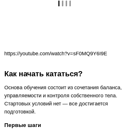
управляемости и контроля собственного тела.
Стартовых условий нет — все достигается
подготовкой.
Первые шаги
Доска должна стоять под прямым углом
относительно тела.
Пятки упираются в края доски.
Ручка держится прямо на полусогнутых локтях
для амортизации.
Вставайте из воды за лебёдкой постепенно, и
при полном выравнивании плавно поверните
доску.
Не пытайтесь сразу развернуться, привыкните
к доске – доезжая до конца реверсивной
лебедки, погружайтесь в воду.
Тренируйте канты, катаясь из стороны в
сторону, потом пробуйте развернуться.
Имейте ввиду — нажатие передней ногой
ускоряет движение, а задней замедляет.