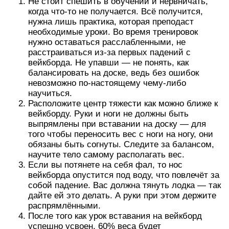
Не стоит спешить в обучении и нервничать,
когда что-то не получается. Всё получится,
нужна лишь практика, которая преподаст
необходимые уроки. Во время тренировок
нужно оставаться расслабленными, не
расстраиваться из-за первых падений с
вейкборда. Не упавши — не понять, как
балансировать на доске, ведь без ошибок
невозможно по-настоящему чему-либо
научиться.
Расположите центр тяжести как можно ближе к
вейкборду. Руки и ноги не должны быть
выпрямлены при вставании на доску — для
того чтобы переносить вес с ноги на ногу, они
обязаны быть согнуты. Следите за балансом,
научите тело самому располагать вес.
Если вы потянете на себя фал, то нос
вейкборда опустится под воду, что повлечёт за
собой падение. Вас должна тянуть лодка — так
дайте ей это делать. А руки при этом держите
распрямлёнными.
После того как урок вставания на вейкборд
успешно усвоен, 60% веса будет