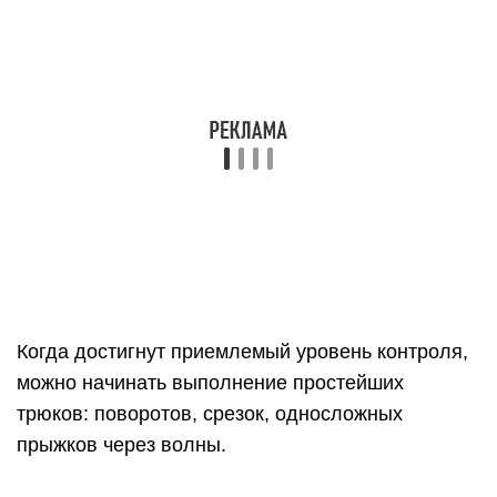
можно начинать выполнение простейших
трюков: поворотов, срезок, односложных
прыжков через волны.
Трюки на поверхности
Эта группа трюков выполняется без прыжка. Все
они проходят при скольжении на водной
поверхности.
Perez
Красивый подрез в сторону волны и грациозное
скольжение с вращением в 360 градусов без
отрыва от поверхности