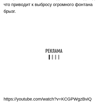
https://youtube.com/watch?v=KCGPWgzBviQ
Поворот в 180 градусов на водной глади.
https://youtube.com/watch?v=Orf_EyMkSuk
Полный оборот без прыжка.
https://youtube.com/watch?v=9QCcNw8EUQ8
Tumble Turn
Сложнейший трюк, выполняя который спортсмен
вначале ложиться на воду, потом подымает
вейкборд над собой, тело проворачивается на