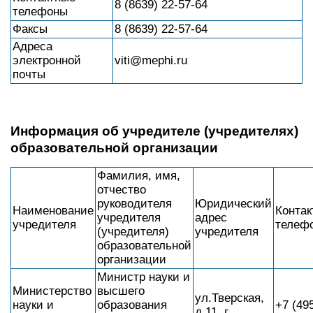
8 (8639) 22-57-64
телефоны
Факсы
8 (8639) 22-57-64
Адреса
электронной
viti@mephi.ru
почты
Информация об учредителе (учредителях)
образовательной организации
Фамилия, имя,
отчество
руководителя
Юридический
Наименование
Контак
учредителя
адрес
учредителя
телеф
(учредителя)
учредителя
образовательной
организации
Министр науки и
Министерство
высшего
ул.Тверская,
науки и
образования
+7 (49
д.11, г.