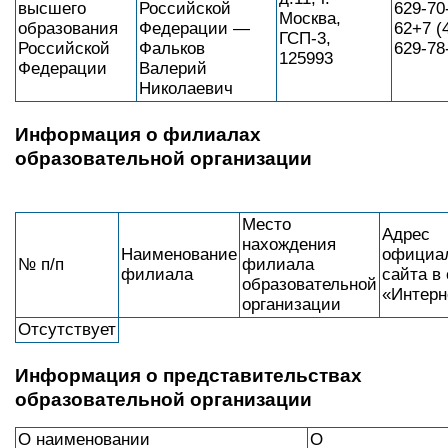
высшего
Российской
629-70
Москва,
образования
Федерации —
62+7 (
ГСП-3,
Российской
Фальков
629-78
125993
Федерации
Валерий
Николаевич
Информация о филиалах
образовательной организации
Место
Адрес
нахождения
Наименование
официа
№ п/п
филиала
филиала
сайта в 
образовательной
«Интерн
организации
Отсутствует
Информация о представительствах
образовательной организации
О наименовании
О