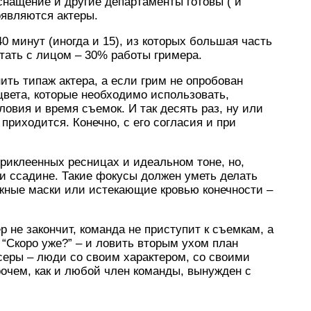
снащение и другие департаменты готовы ( и
оявляются актеры.
0 минут (иногда и 15), из которых большая часть
отать с лицом – 30% работы гримера.
ть типаж актера, а если грим не опробован
 цвета, которые необходимо использовать,
ловия и время съемок. И так десять раз, ну или
 приходится. Конечно, с его согласия и при
приклеенных ресницах и идеальном тоне, но,
ли ссадине. Такие фокусы должен уметь делать
жные маски или истекающие кровью конечности –
р не закончит, команда не приступит к съемкам, а
“Скоро уже?” – и ловить вторым ухом план
серы – люди со своим характером, со своими
рочем, как и любой член команды, вынужден с