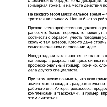
съемочной площадке, когда декорации, о
гримерная тоже!), и на месте действия п
На каждого героя максимальное время – 4
тратится на прическу. Навык быстро раб
Прежде всего профессионал должен оцени
ранее, что бывает нередко, то прикинуть
соотнести с образом, учесть погодные ус
сколько там актеров. Кого-то даже стричь
самоотверженном следовании идее.
Иногда задачи заключаются не только в 
например, в разрезанной щеке, синяке и
профессиональный гример. Конечно, сло
дела другого специалиста.
При этом нужно понимать, что пока гриме
значит можно ожидать раздражительных: 
рабочего дня. Актеры, режиссеры, продю
комплексами и “заскоками”, и гример, вп
этим считаться.