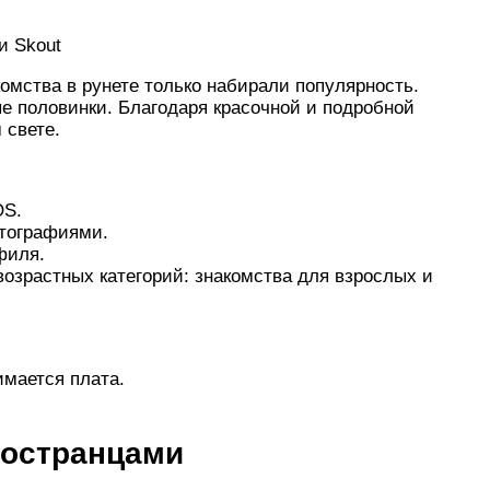
и Skout
комства в рунете только набирали популярность.
е половинки. Благодаря красочной и подробной
 свете.
OS.
тографиями.
филя.
озрастных категорий: знакомства для взрослых и
имается плата.
ностранцами