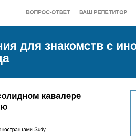
ВОПРОС-ОТВЕТ
ВАШ РЕПЕТИТОР
ия для знакомств с ин
да
солидном кавалере
ью
иностранцами Sudy