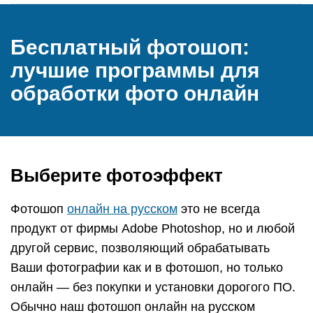
Бесплатный фотошоп:
лучшие программы для
обработки фото онлайн
Выберите фотоэффект
Фотошоп
онлайн на русском
это не всегда
продукт от фирмы Adobe Photoshop, но и любой
другой сервис, позволяющий обрабатывать
Ваши фотографии как и в фотошоп, но только
онлайн — без покупки и установки дорогого ПО.
Обычно наш фотошоп онлайн на русском