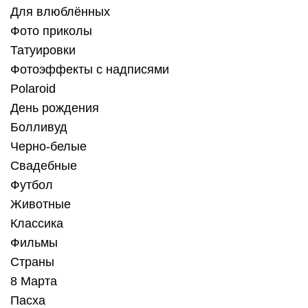
Для влюблённых
Фото приколы
Татуировки
Фотоэффекты с надписями
Polaroid
День рождения
Болливуд
Черно-белые
Свадебные
Футбол
Животные
Классика
Фильмы
Страны
8 Марта
Пасха