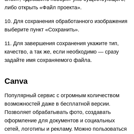
либо открыть «Файл проекта».
10. Для сохранения обработанного изображения
выберите пункт «Сохранить».
11. Для завершения сохранения укажите тип,
качество, а так же, если необходимо — сразу
задайте имя сохраняемого файла.
Canva
Популярный сервис с огромным количеством
возможностей даже в бесплатной версии.
Позволяет обрабатывать фото, создавать
оформление для документов и социальных
сетей, логотипы и рекламу. Можно пользоваться