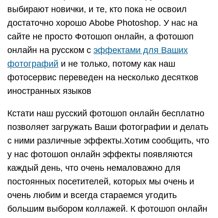
выбирают новички, и те, кто пока не освоил
достаточно хорошо Abobe Photoshop. У нас на
сайте не просто Фотошоп онлайн, а фотошоп
онлайн на русском с
эффектами для Ваших
фотографий
и не только, потому как наш
фотосервис переведен на несколько десятков
иностранных языков
Кстати наш русский фотошоп онлайн бесплатно
позволяет загружать Ваши фотографии и делать
с ними различные эффекты.Хотим сообщить, что
у нас фотошоп онлайн эффекты появляются
каждый день, что очень немаловажно для
постоянных посетителей, которых мы очень и
очень любим и всегда стараемся угодить
большим выбором коллажей. К фотошоп онлайн