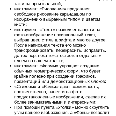
так и на произвольный;
инструмент «Рисование» предлагает
свободное рисование карандашом по
изображению выбранным типом и цветом
кисти;
инструмент «Текст» позволяет нанести на
фото-изображение произвольный текст,
выбрав цвет, стиль шрифта и многое другое.
После написания текста его можно
трансформировать, перекрасить, исправить,
до тех пор, пока текст остается отдельным
слоем на вашем холсте;
инструмент «Формы» упрощает создание
обычных геометрических форм, что будет
крайне полезно при создании графиков,
презентаций или демонстрационных блоков;
«Стикеры» и «Рамки» дают возможность,
соответственно, нанести на фото
предустановленные изображения, сделав их
более занимательными и интересными;
При помощи пункта «Уголки» можно скруглить
углы вашего изображения, а «Фоны» позволит