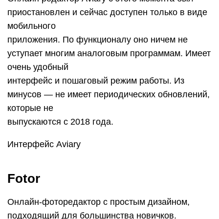
приостановлен и сейчас доступен только в виде
мобильного
приложения. По функционалу оно ничем не
уступает многим аналоговым программам. Имеет
очень удобный
интерфейс и пошаговый режим работы. Из
минусов — не имеет периодических обновлений,
которые не
выпускаются с 2018 года.
Интерфейс Aviary
Fotor
Онлайн-фоторедактор с простым дизайном,
подходящий для большинства новичков.