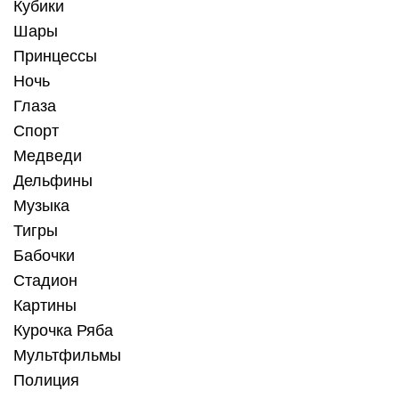
Кубики
Шары
Принцессы
Ночь
Глаза
Спорт
Медведи
Дельфины
Музыка
Тигры
Бабочки
Стадион
Картины
Курочка Ряба
Мультфильмы
Полиция