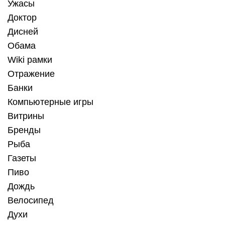
Ужасы
Доктор
Дисней
Обама
Wiki рамки
Отражение
Банки
Компьютерные игры
Витрины
Бренды
Рыба
Газеты
Пиво
Дождь
Велосипед
Духи