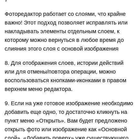
Фоторедактор работает со слоями, что крайне
важно! Этот подход позволяет исправлять или
накладывать элементы отдельным слоем, к
которому можно вернуться в любое время до
слияния этого слоя с основой изображения
8. Для отображения слоев, истории действий
или для отмены/повтора операции, можно
воспользоваться кнопками-иконками в правом
верхнем меню редактора.
9. Если на уже готовое изображение необходимо
добавить еще одно, то достаточно кликнуть на
пункт меню «Открыть». Вам будет предложено
открыть фото или изображение как «Основной
слой», «Добавить поверх» уже существующего,