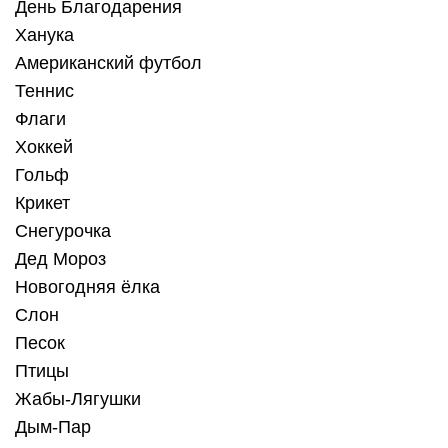
День Благодарения
Ханука
Американский футбол
Теннис
Флаги
Хоккей
Гольф
Крикет
Снегурочка
Дед Мороз
Новогодняя ёлка
Слон
Песок
Птицы
Жабы-Лягушки
Дым-Пар