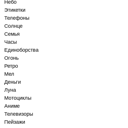
Небо
Этикетки
Телефоны
Солнце
Семья
Часы
Единоборства
Огонь
Ретро
Мел
Деньги
Луна
Мотоциклы
Аниме
Телевизоры
Пейзажи