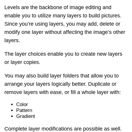
Levels are the backbone of image editing and
enable you to utilize many layers to build pictures.
Since you’re using layers, you may add, delete or
modify one layer without affecting the image’s other
layers.
The layer choices enable you to create new layers
or layer copies.
You may also build layer folders that allow you to
arrange your layers logically better. Duplicate or
remove layers with ease, or fill a whole layer with:
Color
Pattern
Gradient
Complete layer modifications are possible as well.