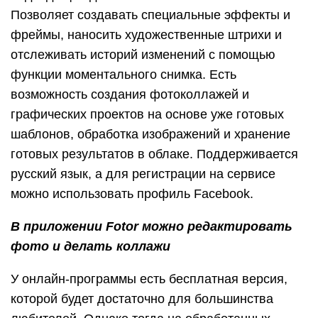
Позволяет создавать специальные эффекты и
фреймы, наносить художественные штрихи и
отслеживать историй изменений с помощью
функции моментального снимка. Есть
возможность создания фотоколлажей и
графических проектов на основе уже готовых
шаблонов, обработка изображений и хранение
готовых результатов в облаке. Поддерживается
русский язык, а для регистрации на сервисе
можно использовать профиль Facebook.
В приложении
Fotor
можно редактировать
фото и делать коллажи
У онлайн-программы есть бесплатная версия,
которой будет достаточно для большинства