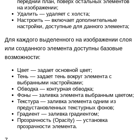
передний план, поверх остальных элементов
на изображении;
Удалить — удаляет с холста;
Настроить — включает дополнительные
настройки, доступные для данного элемента;
Для каждого выделенного на изображении слоя
или созданного элемента доступны базовые
возможности:
Цвет — задает основной цвет;
Тень — задает тень вокруг элемента с
выбранными настройками;
Обводка — контурная обводка;
Фоны — заливка элемента выбранным цветом;
Текстура — заливка элемента одним из
предустановленных текстурных фонов;
Градиент — заливка градиентом;
Прозрачность (Opacity) — установка
прозрачности элемента.
7