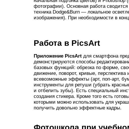
начальная подгонка цветов) и Photoshop
фотографии). Основная работа сводится к
техника Dodge&Burn — локальное осветл
изображения). При необходимости в конц
Работа в PicsArt
Приложение PicsArt
для смартфона пред
демонстрируются способы редактировани
базовых функций: обрезка по форме, своб
движение, поворот, кривые, перспектива
всевозможные эффекты (арт, поп-арт, бум
инструменты для ретуши (убрать красные
и отбелить зубы). Есть специальный инс
создания стикера. Кроме того есть готов
которыми можно использовать для украш
получить довольно эффектные кадры.
Фотошкола при учебно