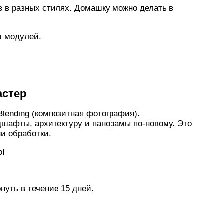
в в разных стилях. Домашку можно делать в
м модулей.
астер
lending (композитная фотография).
дшафты, архитектуру и панорамы по-новому. Это
ни обработки.
oI
нуть в течение 15 дней.