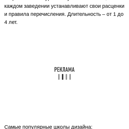
Самые популярные школы дизайна:
«Академическая …»,
«Современная …»,
«Международная …»,
«Британская высшая …»,
«Школа дизайнеров Бюро Горбунова».
Такие заведения по окончании обучения выдают
дипломы российского или международного
образца. Главное преимущество – курс
ориентирован на получение практических
знаний. Программы разрабатывают и быстро
корректируют, в зависимости от потребностей