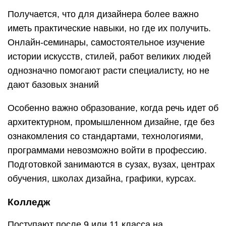
Подготовкой занимаются в сузах, вузах, центрах
обучения, школах дизайна, графики, курсах.
Колледж
Поступают после 9 или 11 класса на
специальность 54.02.01 «Дизайн» (по отраслям)
в колледж, техникум, училище. Кроме конкурса
аттестатов или свидетельств, предусмотрен
творческий экзамен. Это может быть 1 на выбор
или сразу 3 этапа:
рисунок в карандаше:
живопись краской;
композиция.
Срок обучения на базе 9 классов – 4 года, 11 – 3
года. В России прием абитуриентов по этому
направлению ведут 83 ссуза в 29 городах.