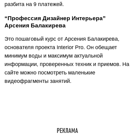
разбита на 9 платежей.
“Профессия Дизайнер Интерьера”
Арсения Балакирева
Это пошаговый курс от Арсения Балакирева,
основателя проекта Interior Pro. Он обещает
минимум воды и максимум актуальной
информации, проверенных техник и приемов. На
сайте можно посмотреть маленькие
видеофрагменты занятий.
Учиться можно в своем темпе. Если уделять
этому 20–30 минут в день, то пройдете курс за 2–
4 месяца. Есть 4 формата участия, самый
дешевый стоит 14 990 руб., самый дорогой – 49
990 руб.