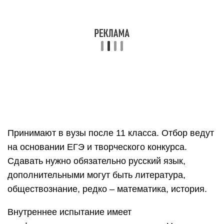
Сдавать нужно обязательно русский язык,
дополнительными могут быть литература,
обществознание, редко – математика, история.
Внутреннее испытание имеет
профессиональную направленность. На
экзамене абитуриент сдает рисунок, композицию,
живопись, эссе и пр. Это может быть одно или
многоуровневый конкурс.
Обучение длится на:
очном – 4 г.;
очно-заочном – 5 лет.
Заочно на эти специальности чаще всего не учат,
так как необходима практика.
Школы