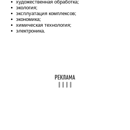
художественная обработка;
экология;
эксплуатация комплексов;
экономика;
химическая технология;
электроника.
Магистратура:
автоматизация производств;
землеустройство;
архитектура;
информатика;
машиностроение;
информационные технологии;
менеджмент;
материаловедение;
нефтегазовое дело;
металлургия;
системное управление;
строительство;
приборостроение;
стандартизация;