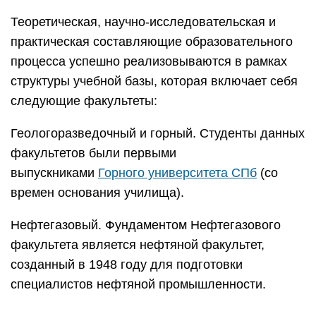
Факультет переработки минерального сырья.
Готовит специалистов металлургической
промышленности. Создан на базе химико-
металлургического факультета, являющегося
старейшим учебным звеном университета.
Строительный. Создан на базе
шахтостроительного факультета. До 2012 года
носил название «Освоение подземного
пространства».
Электромеханический. Представляет комплекс