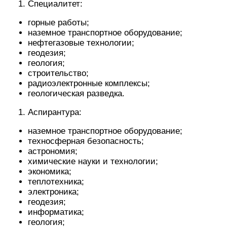
погрузчиков, буровых установок и прочей
техники. Чаще всего ищут машинистов
экскаватора: на данный момент актуально чуть
более тысячи вакансий, из них в разделе
«сырьё» – 139.
Самая высокооплачиваемая ставка у будущего
машиниста ООО «Солнцевский угольный
разрез» – от 200 тысяч рублей. Чтобы получить
работу, соискатель должен владеть
удостоверением с 4 группой
электробезопасности, иметь опыт работы от 3
лет, в том числе на большом ковше.