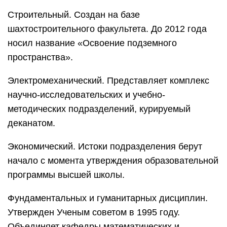
Среднего профессионального образования.
Основан на базе топографического училища,
созданного в эпоху гражданской войны (1921 г.).
Первые «Красные топографы» получили
дипломы в 1924 году. Степень их квалификации
признавалась достаточно высокой и
соответствовала уровню знаний инженеров-
топографов.
Деканат по взаимодействию с иностранными