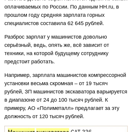
Также наблюдается относительный дефицит
машинистов буровой установки: за последний
месяц работодатели разместили 339
предложений, в разделе «добыча» – 297.
Выше всего труд специалистов в данной области
оценили в ООО «Хаканджинское». За работу в
городе Охотске компания предлагает от 150
тысяч рублей в месяц. Примерно на том же
уровне – 140 тысяч рублей – оплачивают труд
машинистов установки УРБ ЗАЗ «Геотехсервис»
и машинистов установки Sandvik «Ресурсы
Албазино».