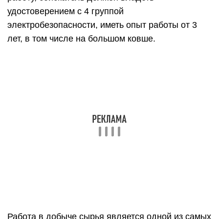
предстоит работать.
Например, зарплата машинистов компрессорной
установки весьма скромная – от 19 тысяч
рублей, ЗП машинистов экскаватора варьируется
в диапазоне от 24 до 100 тысяч рублей. К
примеру, АО «Полиметалл» предлагает за эту
должность от 120 тысяч рублей.