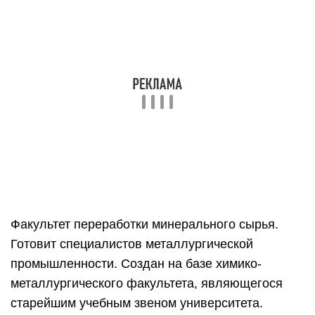
научно-исследовательских и учебно-
методических подразделений, курируемый
деканатом.
Экономический. Истоки подразделения берут
начало с момента утверждения образовательной
программы высшей школы.
Фундаментальных и гуманитарных дисциплин.
Утвержден Ученым советом в 1995 году.
Объединяет кафедры математических и
естественных дисциплин.