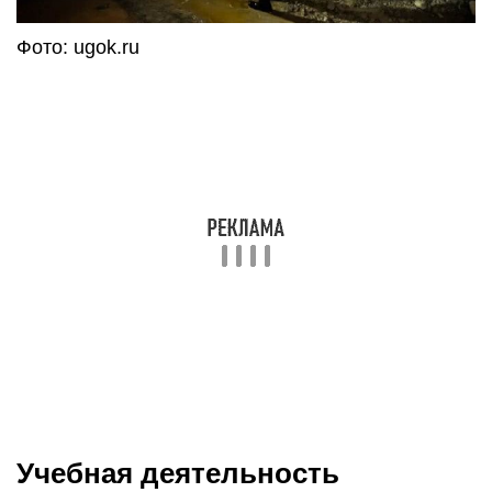
Геологоразведочный и горный. Студенты данных
факультетов были первыми
выпускниками
Горного университета СПб
(со
времен основания училища).
Нефтегазовый. Фундаментом Нефтегазового
факультета является нефтяной факультет,
созданный в 1948 году для подготовки
специалистов нефтяной промышленности.