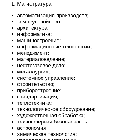
теплотехника;
технологическое оборудование;
художественная обработка;
техносферная безопасность;
астрономия;
химическая технология;
управление системами;
экономика;
эксплуатация комплексов;
электроника;
электротехника;
технология процессов.
Специалитет:
горные работы;
наземное транспортное оборудование;
нефтегазовые технологии;
геодезия;
геология;
строительство;
радиоэлектронные комплексы;
геологическая разведка.