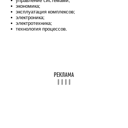
Аспирантура:
наземное транспортное оборудование;
техносферная безопасность;
астрономия;
химические науки и технологии;
экономика;
теплотехника;
электроника;
геодезия;
информатика;
геология;
машиностроение;
науки о Земле.
Машинисты горной техники
Добывающие компании сейчас нуждаются в
машинистах экскаваторов, бульдозеров,