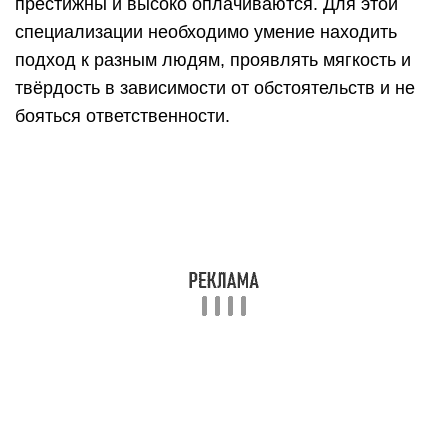
престижны и высоко оплачиваются. Для этой
специализации необходимо умение находить
подход к разным людям, проявлять мягкость и
твёрдость в зависимости от обстоятельств и не
бояться ответственности.
Продвижение и реклама
С развитием интернета PR-менеджер, бренд-
менеджер и маркетолог стали одними из самых
популярных и востребованных профессий.
Чтобы хорошо выстроить концепцию бренда и
правильно преподнести товар покупателям,
требуется не только умение чувствовать
потребности клиентов, но и хорошая
коммуникабельность, фантазия, а порой и
чувство юмора.