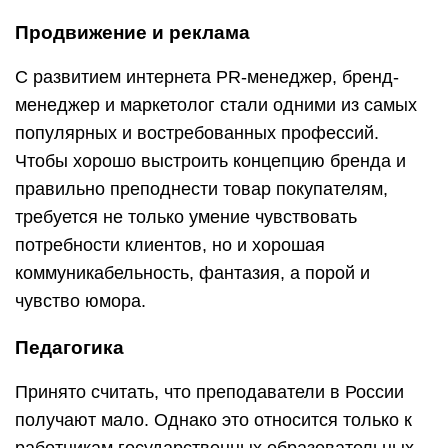
Педагогика
Принято считать, что преподаватели в России
получают мало. Однако это относится только к
работникам государственных образовательных
учреждений. Множество частных школ готовы
предложить классным специалистам достойную
зарплату. Ещё более прибыльным делом при
должном мастерстве может стать репетиторство.
Кроме того, эта работа всегда остаётся
востребованной. Помимо отличного знания
своего предмета, педагог должен обладать
хорошей эмпатией и коммуникативными
способностями.
Психология