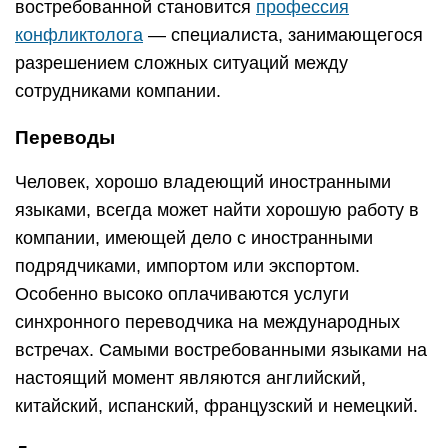
синхронного переводчика на международных
встречах. Самыми востребованными языками на
настоящий момент являются английский,
китайский, испанский, французский и немецкий.
Дипломатия
Попасть в эту профессию непросто, зато работа
в области международных отношений весьма
престижна, хорошо оплачивается и может
послужить основой отличной карьеры.
Дипломатам необходимы проницательность,
блестящее знание языков и развитые навыки
коммуникации — умение не только говорить, но и
слушать.
Журналистика и копирайтинг