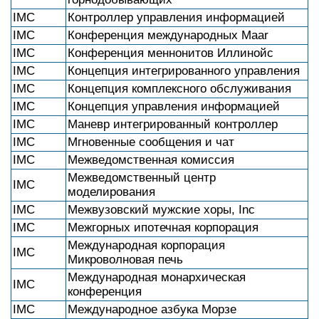
IMC
Контроллер управления информацией
IMC
Конференция международных Maar
IMC
Конференция меннонитов Иллинойс
IMC
Концепция интегрированного управления
IMC
Концепция комплексного обслуживания
IMC
Концепция управления информацией
IMC
Маневр интегрированный контроллер
IMC
Мгновенные сообщения и чат
IMC
Межведомственная комиссия
Межведомственный центр
IMC
моделирования
IMC
Межвузовский мужские хоры, Inc
IMC
Межгорных ипотечная корпорация
Международная корпорация
IMC
Микроволновая печь
Международная монархическая
IMC
конференция
IMC
Международное азбука Морзе