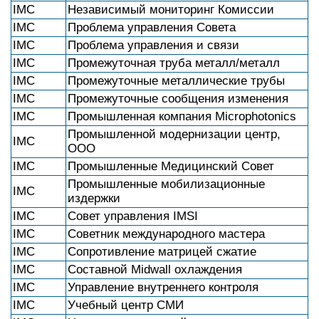
IMC
Независимый мониторинг Комиссии
IMC
Проблема управления Совета
IMC
Проблема управления и связи
IMC
Промежуточная труба металл/металл
IMC
Промежуточные металлические трубы
IMC
Промежуточные сообщения изменения
IMC
Промышленная компания Microphotonics
Промышленной модернизации центр,
IMC
ООО
IMC
Промышленные Медицинский Совет
Промышленные мобилизационные
IMC
издержки
IMC
Совет управления IMSI
IMC
Советник международного мастера
IMC
Сопротивление матрицей сжатие
IMC
Составной Midwall охлаждения
IMC
Управление внутреннего контроля
IMC
Учебный центр СМИ