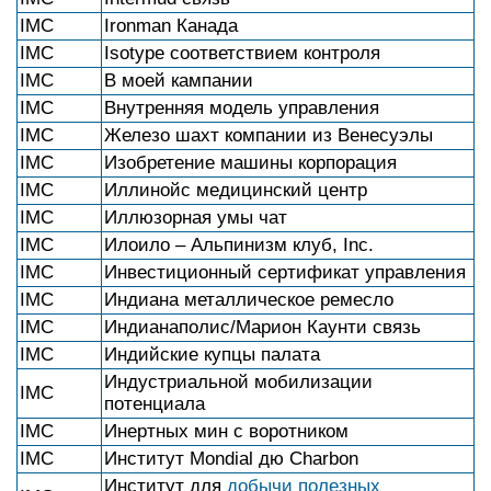
IMC
Ironman Канада
IMC
Isotype соответствием контроля
IMC
В моей кампании
IMC
Внутренняя модель управления
IMC
Железо шахт компании из Венесуэлы
IMC
Изобретение машины корпорация
IMC
Иллинойс медицинский центр
IMC
Иллюзорная умы чат
IMC
Илоило – Альпинизм клуб, Inc.
IMC
Инвестиционный сертификат управления
IMC
Индиана металлическое ремесло
IMC
Индианаполис/Марион Каунти связь
IMC
Индийские купцы палата
Индустриальной мобилизации
IMC
потенциала
IMC
Инертных мин с воротником
IMC
Институт Mondial дю Charbon
Институт для
добычи полезных