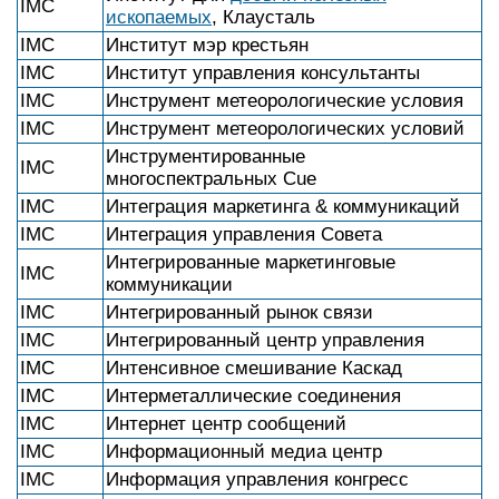
IMC
ископаемых
, Клаусталь
IMC
Институт мэр крестьян
IMC
Институт управления консультанты
IMC
Инструмент метеорологические условия
IMC
Инструмент метеорологических условий
Инструментированные
IMC
многоспектральных Cue
IMC
Интеграция маркетинга & коммуникаций
IMC
Интеграция управления Совета
Интегрированные маркетинговые
IMC
коммуникации
IMC
Интегрированный рынок связи
IMC
Интегрированный центр управления
IMC
Интенсивное смешивание Каскад
IMC
Интерметаллические соединения
IMC
Интернет центр сообщений
IMC
Информационный медиа центр
IMC
Информация управления конгресс