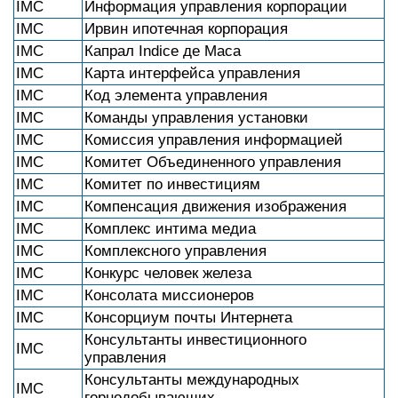
IMC
Информация управления корпорации
IMC
Ирвин ипотечная корпорация
IMC
Капрал Indice де Маса
IMC
Карта интерфейса управления
IMC
Код элемента управления
IMC
Команды управления установки
IMC
Комиссия управления информацией
IMC
Комитет Объединенного управления
IMC
Комитет по инвестициям
IMC
Компенсация движения изображения
IMC
Комплекс интима медиа
IMC
Комплексного управления
IMC
Конкурс человек железа
IMC
Консолата миссионеров
IMC
Консорциум почты Интернета
Консультанты инвестиционного
IMC
управления
Консультанты международных
IMC
горнодобывающих