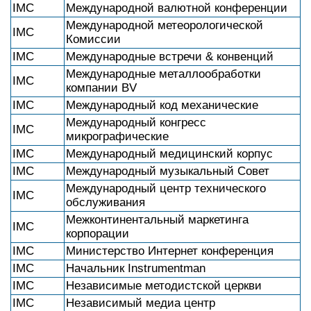
IMC
Международной валютной конференции
Международной метеорологической
IMC
Комиссии
IMC
Международные встречи & конвенций
Международные металлообработки
IMC
компании BV
IMC
Международный код механические
Международный конгресс
IMC
микрографические
IMC
Международный медицинский корпус
IMC
Международный музыкальный Совет
Международный центр технического
IMC
обслуживания
Межконтинентальный маркетинга
IMC
корпорации
IMC
Министерство Интернет конференция
IMC
Начальник Instrumentman
IMC
Независимые методистской церкви
IMC
Независимый медиа центр